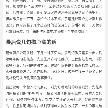
月，被要求补了三次材料，全是财务报表和人员社保的细节问
题，后来找到企筹，他们发现客户的注册资本虽然写了两千万，
但实缴只有一百万，净资产根本不够，于是建议客户先增资并做
验资，同时调整了几个建造师的社保月份，前后不到二十天就顺
利拿到资质，省下来的时间成本,早够接一个中型项目了。
最后说几句掏心窝的话
建筑资质公司注册，不是一锤子买卖，拿到资质只是第一步，后
续每年的动态核查、安全生产许可证维护、工程业绩备案，样样
都得盯着，特别是财税方面，建筑行业是税务稽查的重点领域，
虚开增值税发票、私户收款、白条入账，这些红线一旦碰了，轻
则补税罚款,重则面临刑事责任。
我建议每一个想入行的朋友，别光盯着眼前的项目利润，先花点
时间把公司的“地基”打牢，把公司注册的股权结构、资质人员的
社保、财务的账务体系，都交给专业的人去打理，就像我常说
的，你擅长砌墙抹灰，就别硬撑着去搞财务报表，专业的事交给