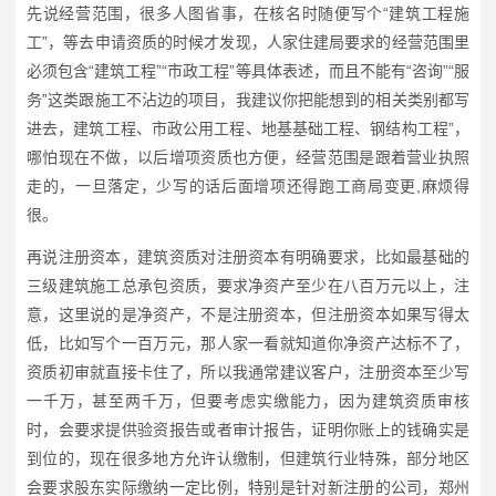
先说经营范围，很多人图省事，在核名时随便写个“建筑工程施
工”，等去申请资质的时候才发现，人家住建局要求的经营范围里
必须包含“建筑工程”“市政工程”等具体表述，而且不能有“咨询”“服
务”这类跟施工不沾边的项目，我建议你把能想到的相关类别都写
进去，建筑工程、市政公用工程、地基基础工程、钢结构工程”，
哪怕现在不做，以后增项资质也方便，经营范围是跟着营业执照
走的，一旦落定，少写的话后面增项还得跑工商局变更,麻烦得
很。
再说注册资本，建筑资质对注册资本有明确要求，比如最基础的
三级建筑施工总承包资质，要求净资产至少在八百万元以上，注
意，这里说的是净资产，不是注册资本，但注册资本如果写得太
低，比如写个一百万元，那人家一看就知道你净资产达标不了，
资质初审就直接卡住了，所以我通常建议客户，注册资本至少写
一千万，甚至两千万，但要考虑实缴能力，因为建筑资质审核
时，会要求提供验资报告或者审计报告，证明你账上的钱确实是
到位的，现在很多地方允许认缴制，但建筑行业特殊，部分地区
会要求股东实际缴纳一定比例，特别是针对新注册的公司，郑州