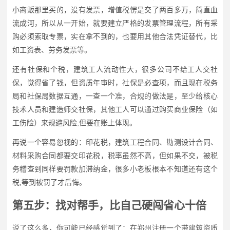
小商贩那里买的，没有发票，增值税愣是交了两百多万，简直血
流成河，所以从一开始，就要建立严格的发票管理流程，所有采
购必须索取专票，实在拿不到的，也要用其他合法凭证替代，比
如工资表、劳务发票等。
还有社保和个税，建筑工人流动性大，很多公司不给工人交社
保，觉得省了钱，但资质年审时，社保是必查项，而且现在税务
局和社保局数据互通，一查一个准，合规的做法是，至少给核心
技术人员和建造师交社保，其他工人可以通过购买商业保险（如
工伤险）来规避风险,但要在账上体现。
再说一个容易忽视的：印花税，建筑工程合同、勘测设计合同、
材料采购合同都要交印花税，税率虽然不高，但如果不交，被税
务稽查到同样要罚款加滞纳金，很多小老板根本不知道还有这个
税,等到被罚了才后悔。
第五步：找对帮手，比自己硬闯省心十倍
说了这么多，你可能已经感觉到了：在郑州注册一个带建筑资质