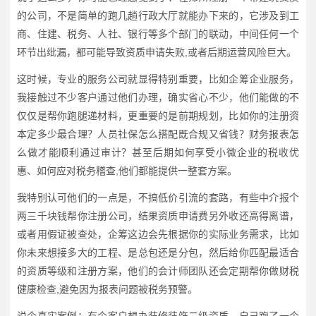
的公司，不是简单的跑几趟行政大厅就能办下来的，它涉及到工
商、住建、税务、人社、银行等多个部门的联动，中间任何一个
环节出纰漏，都可能导致资质申请失败,或者后期运营风险巨大。
这时候，专业的服务公司就显得特别重要，比如企筹企业服务，
我接触过不少客户通过他们办理，确实省心不少，他们能做的不
仅仅是帮你跑腿递材料，更重要的是前期规划，比如你的注册资
本定多少最合理？人员社保怎么搭配既合规又省钱？财务报表怎
么做才能顺利通过审计？甚至后期如何享受小微企业的税收优
惠、如何应对税务稽查,他们都能提供一整套方案。
我特别认可他们的一点是，不搞低价引流的套路，有些中介报个
两三千块钱帮你注册公司，结果资质申请费另外收还高得离谱，
或者用假证被查处，企筹这边会先根据你的实际业务需求，比如
你未来想接多大的工程、是总包还是分包，然后给你匹配最适合
的资质等级和注册方案，他们的会计师团队还会定期帮你做财税
健康检查,避免因为报表问题被税务预警。
说个真实案例：有个客户想办装修装饰二级资质，自己跑了一个