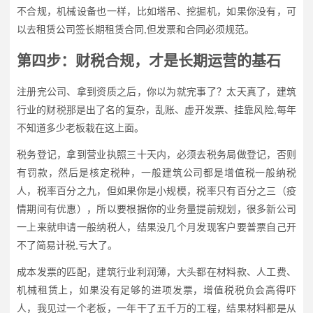
不合规，机械设备也一样，比如塔吊、挖掘机，如果你没有，可
以去租赁公司签长期租赁合同,但发票和合同必须规范。
第四步：财税合规，才是长期运营的基石
注册完公司、拿到资质之后，你以为就完事了？太天真了，建筑
行业的财税那是出了名的复杂，乱账、虚开发票、挂靠风险,每年
不知道多少老板栽在这上面。
税务登记，拿到营业执照三十天内，必须去税务局做登记，否则
有罚款，然后是核定税种，一般建筑公司都是增值税一般纳税
人，税率百分之九，但如果你是小规模，税率只有百分之三（疫
情期间有优惠），所以要根据你的业务量提前规划，很多新公司
一上来就申请一般纳税人，结果没几个月发现客户要普票自己开
不了简易计税,亏大了。
成本发票的匹配，建筑行业利润薄，大头都在材料款、人工费、
机械租赁上，如果没有足够的进项发票，增值税税负会高得吓
人，我见过一个老板，一年干了五千万的工程，结果材料都是从