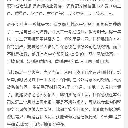
职称或者注册建造师执业资格，还得配齐岗位证书人员（施工
员、质量员、安全员、材料员等）,以及中级工以上技术工人。
很多创业者一听就头大：我到哪儿找这些证啊？其实有两种路
子：一是自己公司培养，让员工去考建造师，但周期长，得一年
以上；二是直接聘用持证人员，但这里要注意，住建局现在查社
保特别严，要求这些人员的社保必须在申报公司连续缴纳，而且
不能是挂靠，前几年有中介帮你找“挂证”的，现在风险极高，一
旦被查到，轻则资质撤回，重则进黑名单,三年内不能申请。
我接触过一个客户，为了省事，从网上找了几个建造师挂证，结
果申报时发现其中一个人的社保同时在另外两家公司缴纳，直接
被系统驳回，重新整理材料又拖了三个月，工地上的活儿全黄
了，我建议你老老实实招人，哪怕多花点工资，社保必须在本公
司交满三个月以上再申报，要是不想养闲人，可以找专业的财税
服务公司帮你做人员筹划，比如企筹企业服务，他们能根据你的
资质需求，精准匹配人员，还能帮你处理社保代缴、个税申报这
些细节,比你自己瞎折腾靠谱得多。