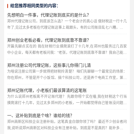
给您推荐相同类型的内容：
先想明白一件事，代理记账到底买的是什么？
郑州代理记账公司，到底该怎么选？一个老会计的真心话 做财税这一行十几
年了,见过太多老板在代理记账这事上栽跟头，有的公司账目乱七八糟，报税
报错被罚款；有的花了冤枉钱，服务却跟不上；还有的甚至被不靠谱的代理
郑州创业老板必看，代理记账到底靠不靠谱？
公司坑得差点关门，今天我就用大白话，跟郑州的老板们聊聊，选代理记账
公司到底该看什么、避什么坑，不讲虚的，全是实战经验。 很多老板以为代
开篇先聊点实在的 我在财税行业摸爬滚打了十几年,在郑州也服务过几百家
理记账就是“每个月有人帮你报个税、做个账”，价格越低越好，错...
中小企业，每天都有老板问我：“老张，代理记账到底靠不靠谱？我自己能不
能省了这笔钱？”说实话，问这个问题的老板，十个有八个最后都老老实实找
郑州注册公司代理记账，这些事儿你得门儿清
了代账公司，为啥？因为踩过的坑太深了。 今天我就掰开揉碎给你讲讲,郑
州做代理记账的门道，咱们不讲那些云里雾里的专业术语，全是大白话，保
为啥说注册公司第一步就得把财税拎清楚？ 咱们先聊聊一个最常见的场景：
你在郑州，不管是开个小饭馆、搞个科技公司，还是弄个电商工作室，第一
证你听完心里有数。 代理记账到底在干啥？别想得太玄乎...
步肯定是去工商局注册个营业执照，这事儿看着简单，但后续的财税问题，
郑州记账代理，小老板们最该算清的这笔账
才是真正考验人的地方，很多老板一开始觉得，注册嘛，找个代办花个几百
块钱，营业执照拿到手就完事了，可等到税务登记、银行开户、记账报税这
为什么说郑州老板离不开记账代理？ 先跟你唠个实在嗑,我在财税这个行当
些事儿堆过来，才发现自己两眼一抹黑。 我跟你说,作为干了十几年财...
摸爬滚打十几年，见过太多郑州的小老板，一开始都觉得自己管账没问题，
夫妻店嘛，进货卖货，流水记在本子上，月底一加一减，好像也不难，可一
一、这补贴到底是个啥？谁给的钱？
旦生意做大了，麻烦就跟着来了——税务局要申报、发票要管理、社保要核
对、年终汇算清缴要算……这些活，真不是随便翻翻会计书就能干好的。 我
郑州高新区科技企业注册补贴，这笔真金白银你领了吗？ 最近不少创业者问
给你举个例子,前两年有个做餐饮的客户，在郑州开了三家店，一直让...
我,说听说郑州高新区对科技企业有注册补贴，到底是不是真的？能补多少？