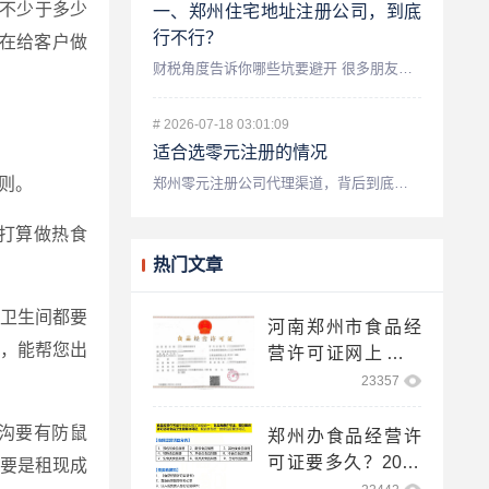
不少于多少
一、郑州住宅地址注册公司，到底
行不行？
务在给客户做
财税角度告诉你哪些坑要避开 很多朋友创业初期，最头疼的就是...
#
2026-07-18 03:01:09
适合选零元注册的情况
郑州零元注册公司代理渠道，背后到底藏着什么门道？ 先别急着...
则。
打算做热食
热门文章
、卫生间都要
河南郑州市食品经
，能帮您出
营许可证网上申请
登录入口！
23357
沟要有防鼠
郑州办食品经营许
可证要多久？2025
要是租现成
网上注册步骤！