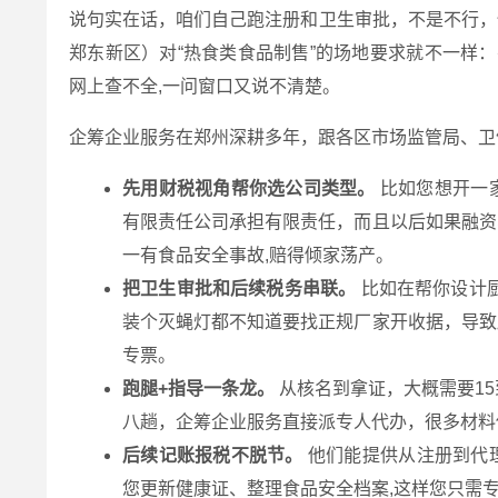
说句实在话，咱们自己跑注册和卫生审批，不是不行，
郑东新区）对“热食类食品制售”的场地要求就不一样
网上查不全,一问窗口又说不清楚。
企筹企业服务在郑州深耕多年，跟各区市场监管局、卫
先用财税视角帮你选公司类型。
比如您想开一
有限责任公司承担有限责任，而且以后如果融资
一有食品安全事故,赔得倾家荡产。
把卫生审批和后续税务串联。
比如在帮你设计厨
装个灭蝇灯都不知道要找正规厂家开收据，导致
专票。
跑腿+指导一条龙。
从核名到拿证，大概需要1
八趟，企筹企业服务直接派专人代办，很多材料
后续记账报税不脱节。
他们能提供从注册到代
您更新健康证、整理食品安全档案,这样您只需