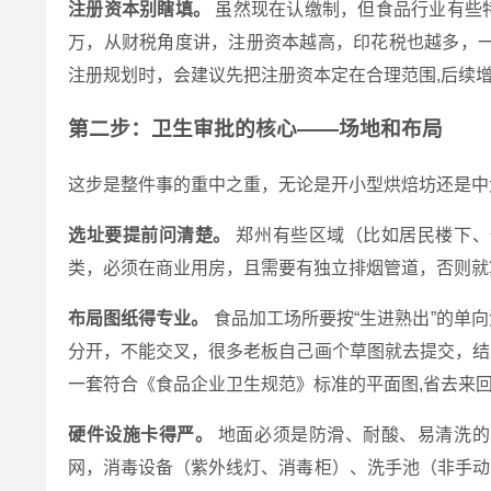
注册资本别瞎填。
虽然现在认缴制，但食品行业有些
万，从财税角度讲，注册资本越高，印花税也越多，一
注册规划时，会建议先把注册资本定在合理范围,后续
第二步：卫生审批的核心——场地和布局
这步是整件事的重中之重，无论是开小型烘焙坊还是中
选址要提前问清楚。
郑州有些区域（比如居民楼下、
类，必须在商业用房，且需要有独立排烟管道，否则就
布局图纸得专业。
食品加工场所要按“生进熟出”的单
分开，不能交叉，很多老板自己画个草图就去提交，结
一套符合《食品企业卫生规范》标准的平面图,省去来
硬件设施卡得严。
地面必须是防滑、耐酸、易清洗的
网，消毒设备（紫外线灯、消毒柜）、洗手池（非手动