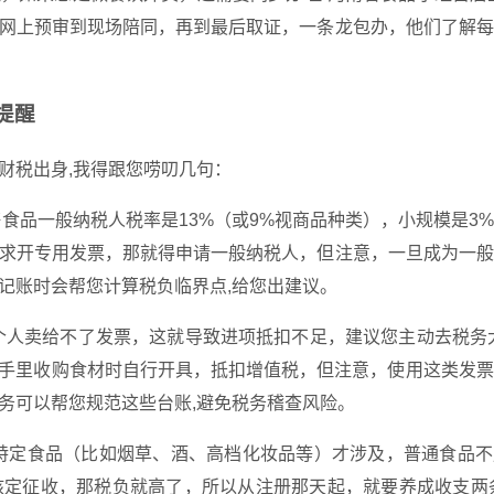
网上预审到现场陪同，再到最后取证，一条龙包办，他们了解每
提醒
财税出身,我得跟您唠叨几句：
食品一般纳税人税率是13%（或9%视商品种类），小规模是3
求开专用发票，那就得申请一般纳税人，但注意，一旦成为一般
记账时会帮您计算税负临界点,给您出建议。
人卖给不了发票，这就导致进项抵扣不足，建议您主动去税务大
农户手里收购食材时自行开具，抵扣增值税，但注意，使用这类发
务可以帮您规范这些台账,避免税务稽查风险。
特定食品（比如烟草、酒、高档化妆品等）才涉及，普通食品不
定征收，那税负就高了，所以从注册那天起，就要养成收支两条