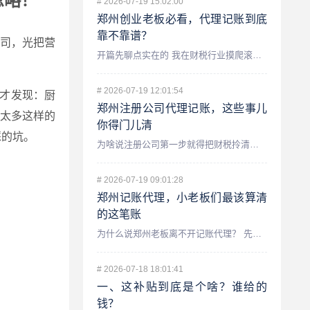
忽略！
#
2026-07-19 15:02:00
郑州创业老板必看，代理记账到底
靠不靠谱？
司，光把营
开篇先聊点实在的 我在财税行业摸爬滚打了十几年,在郑州也服...
#
2026-07-19 12:01:54
证才发现：厨
郑州注册公司代理记账，这些事儿
太多这样的
你得门儿清
踩的坑。
为啥说注册公司第一步就得把财税拎清楚？ 咱们先聊聊一个最常...
#
2026-07-19 09:01:28
郑州记账代理，小老板们最该算清
的这笔账
为什么说郑州老板离不开记账代理？ 先跟你唠个实在嗑,我在财...
#
2026-07-18 18:01:41
一、这补贴到底是个啥？谁给的
钱？