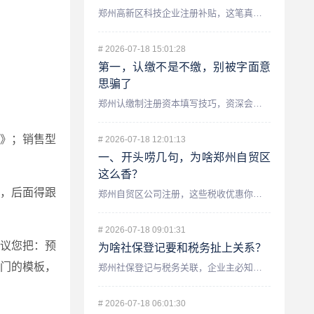
郑州高新区科技企业注册补贴，这笔真金白银你领了吗？ 最近不...
#
2026-07-18 15:01:28
第一，认缴不是不缴，别被字面意
思骗了
郑州认缴制注册资本填写技巧，资深会计师手把手教你避坑 咱们...
》；销售型
#
2026-07-18 12:01:13
一、开头唠几句，为啥郑州自贸区
这么香？
种，后面得跟
郑州自贸区公司注册，这些税收优惠你知道吗？——资深会计师为你...
#
2026-07-18 09:01:31
建议您把：预
为啥社保登记要和税务扯上关系？
门的模板，
郑州社保登记与税务关联，企业主必知的财税要点 很多在郑州开...
#
2026-07-18 06:01:30