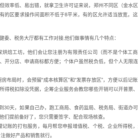
但效率低、易出错，就拿卫生许可证来说，郑州不同区（金水区
：有的区要求操作间面积不低于8平米，有的区允许适当放宽，
健委、税务大厅都有工作对接,他们做事情有几个特点：
家烘焙工坊，他们会让您注册为有限责任公司（而不是个体工商
、开分店、申请商标都方便；个体户虽然税负低，但个人无限连
房布局时，会预留“成本核算区”和“发票存放区”，方便以后记
所得税扣除没凭据，企筹企业服务会教您哪些开销可以开普票、
5到30天，如果自己办，跑工商局、食药监局、税务局、街道办
他们提前备好了，您只需要签字、配合现场核查。
理记账的打包服务，每月帮您申报增值税、个税、企业所得税，
专注做好产品和销售就行。