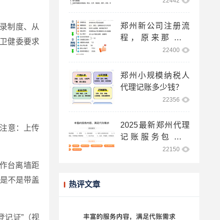
22442
郑州新公司注册流
录制度、从
程，原来那么简
卫健委要求
单！
22400
郑州小规模纳税人
代理记账多少钱？
22356
2025最新郑州代理
，注意：上传
记账服务包含哪
些？
22150
作台离墙距
是不是带盖
热评文章
登记证”（视