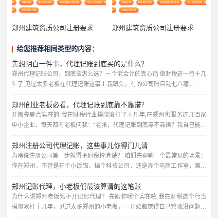
郑州建筑资质公司注册要求
郑州建筑资质公司注册要求
给您推荐相同类型的内容：
先想明白一件事，代理记账到底买的是什么？
郑州代理记账公司，到底该怎么选？一个老会计的真心话 做财税这一行十几
年了,见过太多老板在代理记账这事上栽跟头，有的公司账目乱七八糟，报税
报错被罚款；有的花了冤枉钱，服务却跟不上；还有的甚至被不靠谱的代理
郑州创业老板必看，代理记账到底靠不靠谱？
公司坑得差点关门，今天我就用大白话，跟郑州的老板们聊聊，选代理记账
公司到底该看什么、避什么坑，不讲虚的，全是实战经验。 很多老板以为代
开篇先聊点实在的 我在财税行业摸爬滚打了十几年,在郑州也服务过几百家
理记账就是“每个月有人帮你报个税、做个账”，价格越低越好，错...
中小企业，每天都有老板问我：“老张，代理记账到底靠不靠谱？我自己能不
能省了这笔钱？”说实话，问这个问题的老板，十个有八个最后都老老实实找
郑州注册公司代理记账，这些事儿你得门儿清
了代账公司，为啥？因为踩过的坑太深了。 今天我就掰开揉碎给你讲讲,郑
州做代理记账的门道，咱们不讲那些云里雾里的专业术语，全是大白话，保
为啥说注册公司第一步就得把财税拎清楚？ 咱们先聊聊一个最常见的场景：
你在郑州，不管是开个小饭馆、搞个科技公司，还是弄个电商工作室，第一
证你听完心里有数。 代理记账到底在干啥？别想得太玄乎...
步肯定是去工商局注册个营业执照，这事儿看着简单，但后续的财税问题，
郑州记账代理，小老板们最该算清的这笔账
才是真正考验人的地方，很多老板一开始觉得，注册嘛，找个代办花个几百
块钱，营业执照拿到手就完事了，可等到税务登记、银行开户、记账报税这
为什么说郑州老板离不开记账代理？ 先跟你唠个实在嗑,我在财税这个行当
些事儿堆过来，才发现自己两眼一抹黑。 我跟你说,作为干了十几年财...
摸爬滚打十几年，见过太多郑州的小老板，一开始都觉得自己管账没问题，
夫妻店嘛，进货卖货，流水记在本子上，月底一加一减，好像也不难，可一