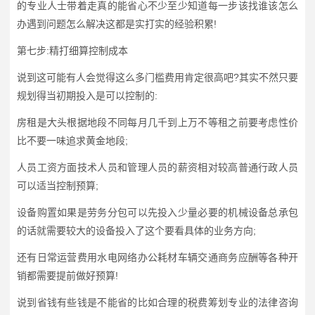
的专业人士带着走真的能省心不少至少知道每一步该找谁该怎么
办遇到问题怎么解决这都是实打实的经验积累!
第七步:精打细算控制成本
说到这可能有人会觉得这么多门槛费用肯定很高吧?其实不然只要
规划得当初期投入是可以控制的:
房租是大头根据地段不同每月几千到上万不等租之前要考虑性价
比不要一味追求黄金地段;
人员工资方面技术人员和管理人员的薪资相对较高普通行政人员
可以适当控制预算;
设备购置如果是劳务分包可以先投入少量必要的机械设备总承包
的话就需要较大的设备投入了这个要看具体的业务方向;
还有日常运营费用水电网络办公耗材车辆交通商务应酬等各种开
销都需要提前做好预算!
说到省钱有些钱是不能省的比如合理的税费筹划专业的法律咨询