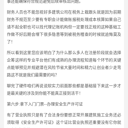
事还能确保符合规范避免后续审核出问题。
财务人员也不能忽视好多建筑公司在税务上栽跟头就是因为前期
财务不规范至少要有专职会计能做账报税处理成本核算如果自己
请不起全职也可以找代理记账机构但一定要找正规的这种基础工
作做不好后期会埋下很多隐患等到被税务稽查的时候就追悔莫及
了！
所以看到这里您应该明白了为什么那么多人在注册阶段就会选择
企筹这样的专业平台他们有成熟的办理流程知道每个环节的关键
点能够预见并规避潜在风险节省大量时间和精力让创业者少走弯
路这不就是我们最需要的吗？
聊完了硬件咱们再说说软实力前面那些都是基础接下来这一步才
是最关键的涉及到你能不能真正接到活干！
第六步:拿下入门门票--办理安全生产许可证
有了营业执照只是有了合法身份要想正常开展建筑施工业务还必
须取得《安全生产许可证》这个证比营业执照还重要没有它你就