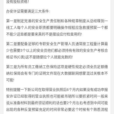
没有投标资格！
办安许证需要满足三大条件:
第一是制定完善的安全生产责任制和各种规章制度从总经理到一
线工人每个人的安全职责都要明确操作规程应急救援预案一个都
不能少这些都是要来真的不是摆设应付检查用的!
第二是要配备足够的专职安全生产管理人员通常按工程量计算最
少也需要3个以上的安全员他们都必须持有有效的安全生产考核合
格证书(C类)这不是随便拉个人就能充数的!
第三是为所有员工缴纳工伤保险这项是硬性规定必须全员足额缴
纳社保局会有专门的证明文件现在大数据联网想蒙混过关根本不
可能!
特别提醒一下新公司在取得营业执照后6个月内如果没有成功申报
安许证已经取得的营业执照也可能被吊销所以要抓紧时间一般来
说从准备材料到最终领证顺利的话也要2个月左右考虑到中间可能
出现的各种反复预留充足的时间非常必要这个时候有个熟悉流程