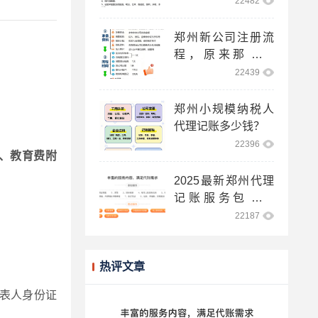
22482
郑州新公司注册流
程，原来那么简
单！
22439
郑州小规模纳税人
代理记账多少钱？
22396
、教育费附
2025最新郑州代理
记账服务包含哪
些？
22187
热评文章
表人身份证