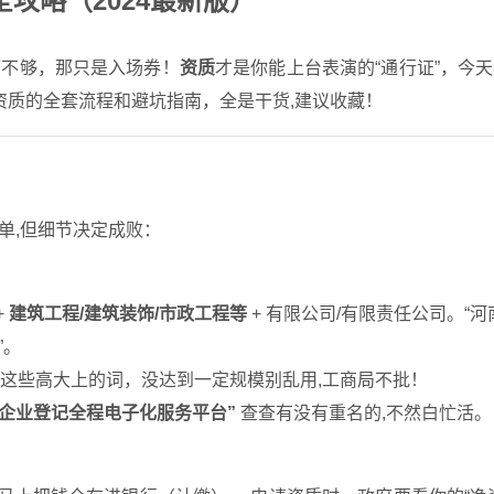
攻略（2024最新版）
可不够，那只是入场券！
资质
才是你能上台表演的“通行证”，今
资质的全套流程和避坑指南，全是干货,建议收藏！
单,但细节决定成败：
+
建筑工程/建筑装饰/市政工程等
+ 有限公司/有限责任公司。“河
”。
控股”这些高大上的词，没达到一定规模别乱用,工商局不批！
省企业登记全程电子化服务平台”
查查有没有重名的,不然白忙活。