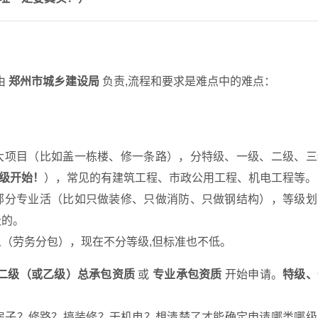
由
郑州市城乡建设局
负责,流程和要求是难点中的难点：
大项目（比如盖一栋楼、修一条路），分特级、一级、二级、三
级开始！
），常见的有建筑工程、市政公用工程、机电工程等。
部分专业活（比如只做装修、只做消防、只做钢结构），等级划
级的。
（劳务分包），现在不分等级,但标准也不低。
二级（或乙级）总承包资质
或
专业承包资质
开始申请。
特级、
房子？修路？搞装修？干机电？想清楚了才能确定申请哪类哪级