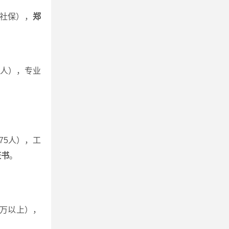
社保），
郑
5人），专业
75人），工
证书
。
0万以上），