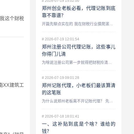
#
2026-07-19 15:02:00
郑州创业老板必看，代理记账到底
靠不靠谱？
天我这个财税
开篇先聊点实在的 我在财税行业摸爬滚打了十几年,在郑州也服...
#
2026-07-19 12:01:54
郑州注册公司代理记账，这些事儿
你得门儿清
为啥说注册公司第一步就得把财税拎清楚？ 咱们先聊聊一个最常...
#
2026-07-19 09:01:28
南XX建筑工
郑州记账代理，小老板们最该算清
的这笔账
为什么说郑州老板离不开记账代理？ 先跟你唠个实在嗑,我在财...
#
2026-07-18 18:01:41
一、这补贴到底是个啥？谁给的
钱？