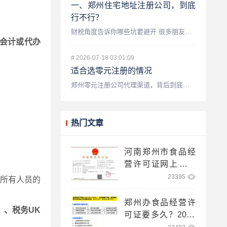
一、郑州住宅地址注册公司，到底
行不行？
财税角度告诉你哪些坑要避开 很多朋友创业初期，最头疼的就是...
会计或代办
#
2026-07-18 03:01:09
适合选零元注册的情况
郑州零元注册公司代理渠道，背后到底藏着什么门道？ 先别急着...
热门文章
。
河南郑州市食品经
营许可证网上申请
登录入口！
23395
所有人员的
郑州办食品经营许
）、税务UK
可证要多久？2025
网上注册步骤！