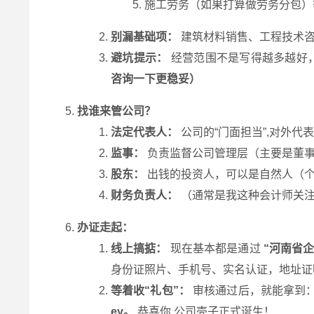
施工劳务（如果打算做劳务分包）
别漏基础项：
建筑材料销售、工程技术咨
避坑提示：
经营范围不是写得越多越好
咨询一下更稳妥）
找谁来管公司？
法定代表人：
公司的“门面担当”,对外代
监事：
负责监督公司管理层（主要是董事
股东：
出钱的投资人，可以是自然人（个
财务负责人：
（通常是我这种会计师关注
办证走起：
线上搞掂：
现在基本都是通过
“河南省
身份证照片、手机号、实名认证，地址证
等着收“礼包”：
审核通过后，就能拿到
ey。
恭喜你,公司壳子正式诞生！