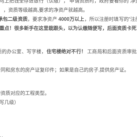
马上把钱全存进银行（认缴）， 申请资质时，政府要看你的“净
债），资质等级越高,要求的净资产就越高。
承包二级资质
，要求净资产
4000万以上
，所以注册时填写的“注
重点！很多新手在这里栽跟头，以为认缴随便写，后面资质卡死
质的办公室、写字楼，
住宅楼绝对不行！
工商局和后面资质审批
同和房东的房产证复印件；如果是自己的房子,提供房产证。
的资质对应的工程类型。
写几级）