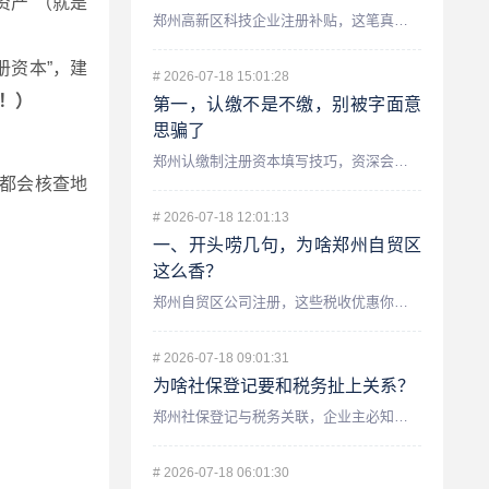
资产”（就是
郑州高新区科技企业注册补贴，这笔真金白银你领了吗？ 最近不...
册资本”，建
#
2026-07-18 15:01:28
！）
第一，认缴不是不缴，别被字面意
思骗了
郑州认缴制注册资本填写技巧，资深会计师手把手教你避坑 咱们...
都会核查地
#
2026-07-18 12:01:13
一、开头唠几句，为啥郑州自贸区
这么香？
郑州自贸区公司注册，这些税收优惠你知道吗？——资深会计师为你...
#
2026-07-18 09:01:31
为啥社保登记要和税务扯上关系？
郑州社保登记与税务关联，企业主必知的财税要点 很多在郑州开...
#
2026-07-18 06:01:30