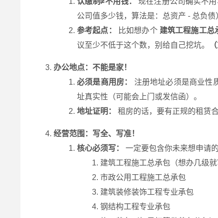
认缴制≠不用钱：
现在注册公司确实不用
公司值多少钱，算法是：总资产 - 总负
参考起点：
比如想办个
建筑工程施工总
议至少不低于这个数，别给自己挖坑。
（
办公地点：不能是家！
必须是商用房：
注册地址必须是商业性
址真实性（可能会上门或发信函）。
地址证明：
租房的话，要有正规的租赁合
经营范围：写全、写准！
核心必须写：
一定要包含你未来想申请
建筑工程施工总承包（想办几级就
市政公用工程施工总承包
建筑装修装饰工程专业承包
钢结构工程专业承包