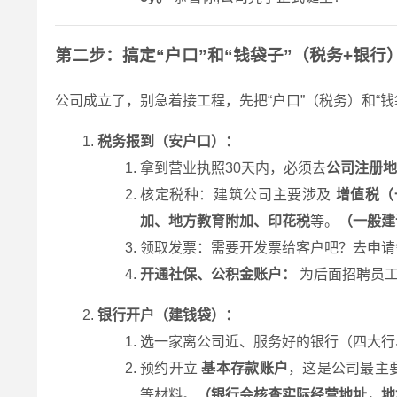
第二步：搞定“户口”和“钱袋子”（税务+银行
公司成立了，别急着接工程，先把“户口”（税务）和“钱
税务报到（安户口）：
拿到营业执照30天内，必须去
公司注册地
核定税种：建筑公司主要涉及
增值税（
加、地方教育附加、印花税
等。
（一般建
领取发票：需要开发票给客户吧？去申请
开通社保、公积金账户：
为后面招聘员工
银行开户（建钱袋）：
选一家离公司近、服务好的银行（四大行
预约开立
基本存款账户
，这是公司最主
等材料。
（银行会核查实际经营地址，地