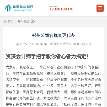
首页
>
郑州资质代办
郑州公司名称变更代办
2025-07-03 07:32:32
郑州资质代办
0
283
资深会计师手把手教你省心省力搞定！
大家好，我是老王，一个在财税行业摸爬滚打了20多年的老会计
师，平时帮企业处理账务、税务这些事儿，见得最多的就是公司
名称变更——听起来简单，但真操作起来，不少老板都头疼得直
挠头，尤其是郑州这边，企业多、竞争大，名字一改不好，轻则
影响生意，重则惹上官司，我就用大白话，跟你唠唠郑州公司名
称变更代办的那些门道，为啥找代办？怎么选靠谱的代办？流程
是啥？需要啥材料？我会把细节掰开了揉碎了讲，保证你一听就