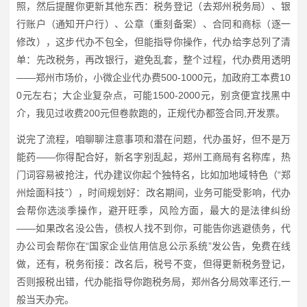
照，然后提醒你更新其他东西：税务登记（去郑州税务局）、银
行账户（通知开户行）、公章（重刻备案）、合同和商标（逐一
修改），这步代办不包全，但能指导你操作，代办给李总列了清
单：先改税务，再改银行，避免乱套，整个过程，代办费用透明
——郑州市场价，小微企业代办费500-1000元，加政府工本费10
0元左右；大企业复杂点，可能1500-2000元，别贪便宜找黑中
介，我见过收费200元但卷款跑的，正规代办都签合同,开发票。
说完了流程，咱聊聊注意事项和潜在问题，代办虽好，但不是万
能药——你得配合好，新名字别乱起，郑州工商局有名称库，热
门词容易被抢注，代办建议你起个独特名，比如加地域特色（“郑
州烩面科技”），时间规划好：改名期间，业务可能受影响，代办
会帮你选淡季操作，避开旺季，风险方面，最大的是法律纠纷
——如果改名没公告，债权人找不到你，可能告你逃避债务，代
办公司会帮你在“国家企业信用信息公示系统”发公告，免费在线
做，还有，税务衔接：改名后，税号不变，但得更新税务登记，
否则报税出错，代办能指导你跑税务局，郑州各分局效率还行,一
般当天办完。