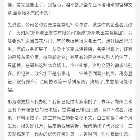
懂，看完就能上手，别担心，咱不整那些专业术语堆砌的官样文
章,全是接地气的干货！
先说说，公司名称变更是啥意思？简单讲，就是你的企业名儿改
了，比如从“郑州老王餐饮有限公司”换成“郑州老王美食集团”，为
啥要改？原因五花八门：有的老板觉得原名土气，想升级品牌形
象；有的业务扩展了，从卖小吃变成连锁店，名字得跟上；还有
的是股东闹分家，得重新定名；甚至有的是名字被别人抢注了，
只能换，在郑州这种省会城市，企业扎堆，名称变更的需求特别
多，但记住，改名字不是小事儿——它关系到营业执照、税务登
记、银行账户、合同协议等一系列东西，搞砸了,生意都可能停
摆。
那为啥要找人代办呢？我自己见过太多案例了：去年，郑州金水
区有个开服装店的张老板，觉得自己懂点门道，就DIY改名，结
果，材料填错了，跑工商局三趟都没批下来，白白耽误了半个月
生意，损失好几万，后来他找我哭诉，我帮他找了代办公司，三
天就搞定了，代办的优势在哪？第一，省时间，你忙着做生意，