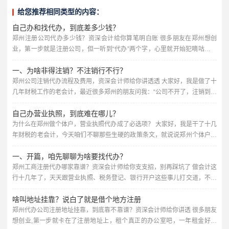
给您推荐相同类型的内容：
自己办和找代办，到底差多少钱？
郑州注册公司代办多少钱？资深会计给你算笔明白账 很多朋友在郑州想创
业，第一步就是注册公司，但一听到“代办”两个字，心里就开始犯嘀咕：这
代办费到底要多少？会不会被坑？我自己跑一趟行不行？作为在财税行业摸
一、为啥非得注销？不注销行不行？
爬滚打多年的会计师，我今天就跟你把这事聊透了，保证不说绕弯子的话,全
是干货。 先说说核心：郑州代办注册公司，价格一般在几百到几千块钱不等
郑州公司注销代办流程及费用，资深会计师给你讲透透 大家好，我是做了十
你可能会问，为啥不是统一价？因为不同人的需求不一样，代办...
几年财税工作的老会计，最近很多郑州的朋友问我：“公司不开了，注销到底
怎么搞？找代办要多少钱？靠谱不靠谱？”今天我就把郑州公司注销的那些
自己办营业执照，到底难在哪儿？
事，掰开了揉碎了讲清楚，咱们不整那些官腔，全是干货,你听完心里就有谱
了。 先给你泼盆冷水：公司不干了，千万别扔那儿不管，很多人觉得“反正
为什么在郑州做个体户，营业执照代办成了必选项？ 大家好，我是干了十几
没业务，零申报就行”，但零申报超过三个月，税务局就会把你列...
年财税的老会计，今天咱们不聊那些生硬的政策条文，就说说郑州个体户营
业执照代办这档子事，你可能会想，不就是办个证嘛，自己跑一趟行政大厅
一、开篇，咱先聊聊为啥要找代办？
不就行了？嘿，你要是这么想，八成得吃几次闭门羹，我这些年见过太多老
板，自己折腾半个月，结果材料不对、流程不懂，最后还得花钱找人办，今
郑州工商注册代办哪家靠谱？资深会计师给你支支招，别再踩坑了 做会计这
天我就把这里头的门道,掰开了揉碎了跟你唠清楚。 先说说咱郑州的情...
行十几年了，天天跟营业执照、税务登记、银行开户这些事儿打交道，不少
朋友一上来就问：“我自己去工商局跑一趟不行吗？为啥非得花个几百上千找
啥叫地址挂靠？说白了就是借个地方注册
代办？” 说实话，自己跑也不是不行，但您得想清楚——工商注册看着简
单，里头门道可不少，名字查重、经营范围怎么填、注册资本写多少、地址
郑州代办公司注册地址挂靠，到底靠不靠谱？资深会计师给你讲透 很多朋友
要求是什么、章程怎么起草……每一步都可能让你来回跑好几趟。...
想创业,第一步就卡在了注册地址上，租个真正的办公室吧，一年租金好几