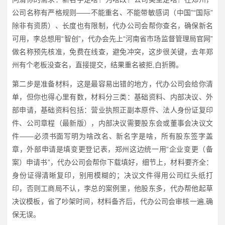
公司名称有严格规则——不能重名、不能带敏感词（中国”“国际”
除非有资质）、长度也有限制，代办公司会帮你查名，确保新名
可用，李总想用“智创”，代办会先上“河南省市场监督管理局官网”
做名称预先核准，免费在线查，避免冲突，这步很关键，去年郑
州有个老板没查名，直接提交，结果重名被拒,白折腾。
第二步是准备材料，这是最容易出错的地方，代办公司会给你清
单，但你也得心里有数，材料分三类：基础资料、内部决议、外
部申请，基础资料包括：营业执照正副本原件、法人身份证复印
件、公司章程（最新版），内部决议需要股东会或董事会决议文
件——必须书面写明为啥改名、新名字是啥，所有股东签字盖
章，外部申请是填变更登记表，郑州这边统一用“企业变更（备
案）申请书”，代办公司会帮你下载填好，细节上，材料要齐全：
身份证得清晰复印，别用模糊的；决议文件得用公司红头纸打
印，否则工商局不认，李总的案例里，他股东多，代办帮他起草
决议模板，省了吵架时间，材料备齐后，代办公司会审核一遍,确
保无误。