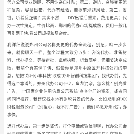
代办公司专业跑腿，不用你亲自排队；第二，避坑，名称变更流
程复杂，容易出错，代办有经验，能提前规避风险；第三，省
钱，听着反逻辑？其实不然——DIY出错后重来，费用更高；代
办一次性搞定，性价比高，郑州的代办市场挺成熟，费用一般几
百到两千块,看公司规模和复杂度。
我详细说说郑州公司名称变更的代办全流程，别急，咱一步步
来，就像聊天一样，整个过程大致分五步：咨询代办、准备材
料、代办提交、等待审批、拿新执照，听着简单，但细节决定成
败，我拿个真实例子讲：假设你是郑州中原区开科技公司的李
总，想把“郑州小李科技”改成“郑州智创科技集团”，找代办前，先
得选个靠谱的，郑州代办公司不少，鱼龙混杂，怎么挑？别光看
广告，上“国家企业信用信息公示系统”查查他们的资质，或者问
问同行推荐，我建议找本地有财税背景的代办，比如郑州的“XX
财税服务公司”（别担心，我不打广告），他们熟悉郑州政策,办
事快。
选好代办后，第一步是咨询，打个电话或微信聊聊，代办公司会
问清你的需求：新名字是啥？为啥改？公司类型是啥？在郑州，