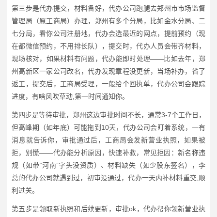
第三步是代办提交，材料备好，代办公司跑腿去郑州市市场监督
管理局（原工商局）办理，郑州有多个分局，比如金水分局、二
七分局，看你公司注册地，代办会选最近的网点，提前预约（现
在都微信预约，不用排长队），提交时，代办人员会带齐材料，
现场核对，如果材料有问题，代办能即时处理——比如去年，郑
州高新区一家公司改名，代办发现章程没更新，当场补办，省了
返工，提交后，工商局受理，一般给个回执单，代办公司会跟踪
进度，有啥风吹草动,第一时间通知你。
第四步是等待审批，郑州这边审批时间不长，通常3-7个工作日，
但高峰期（如年底）可能拖到10天，代办公司会盯着系统，一有
消息就告诉你，审批通过后，工商局会发新营业执照，如果被
拒，别慌——代办能分析原因，快速补救，常见拒因：新名称违
规（如带“河南”字头没资质）、材料缺失（如少股东签名），李
总的代办公司就遇到过，初审没通过，代办一天内补材料重交,顺
利过关。
第五步是领取新执照和后续更新，审批ok，代办帮你领新营业执