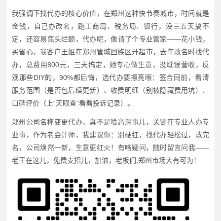
我强调下找代办的核心价值，在郑州这种快节奏城市，时间就是
金钱，自己办改名，跑工商局、税务局、银行，没三五天搞不
定，还容易焦头烂额，代办呢，像请了个专业管家——花小钱，
买省心，我客户王姐在郑州管城回族区开超市，去年改名时找代
办，总费用800元，三天搞定，她专心做生意，没耽误营收，反
观那些DIY的，90%都后悔，选代办要擦亮眼：签合同前，看清
服务范围（是否包后续更新）、收费明细（别被隐藏费用坑）、
口碑评价（上“天眼查”看看投诉记录）。
郑州公司名称变更代办，真不是啥高深事儿，关键在专业人办专
业事，作为老会计师，我建议你：别硬扛，找代办轻松过，改完
名，公司焕然一新，生意更红火！有啥疑问，随时留言问我——
老王在这儿，免费支招儿，加油，老板们,郑州市场大有可为！