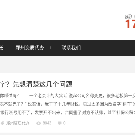
账
郑州资质代办
联系我们
字？先想清楚这几个问题
你踩过吗？——一个老会计的大实话 说起公司名称变更，很多老板第一反
表不就完了？” 说实话，我干了十几年财税，见过太多因为改名字“翻车”
，银行账号用不了，发票开不出来，合同签了对方不认账，甚至社保公积
花大价钱找专业人士擦屁股。 今天我就以郑州本地的情况为...
郑州资质代办
8943
0