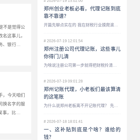
#
2026-07-19 15:02:00
郑州创业老板必看，代理记账到底
靠不靠谱？
开篇先聊点实在的 我在财税行业摸爬滚打了十几年,在郑州也服...
是不是觉得公
改名这事儿，
#
2026-07-19 12:01:54
务、银行、许
郑州注册公司代理记账，这些事儿
..
你得门儿清
为啥说注册公司第一步就得把财税拎清楚？ 咱们先聊聊一个最常...
#
2026-07-19 09:01:28
郑州记账代理，小老板们最该算清
手，今天咱们
的这笔账
司换名字的服
为什么说郑州老板离不开记账代理？ 先跟你唠个实在嗑,我在财...
误事，比如去
自己...
#
2026-07-18 18:01:41
一、这补贴到底是个啥？谁给的
钱？