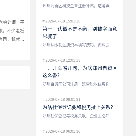
郑州高新区科技企业注册补贴，这笔真金白银你领了吗？ 最近不...
#
2026-07-18 15:01:28
老会计师，平
第一，认缴不是不缴，别被字面意
来，不少老板
思骗了
官司，我就用
郑州认缴制注册资本填写技巧，资深会计师手把手教你避坑 咱们...
要啥...
#
2026-07-18 12:01:13
一、开头唠几句，为啥郑州自贸区
这么香？
郑州自贸区公司注册，这些税收优惠你知道吗？——资深会计师为你...
#
2026-07-18 09:01:31
为啥社保登记要和税务扯上关系？
郑州社保登记与税务关联，企业主必知的财税要点 很多在郑州开...
#
2026-07-18 06:01:30