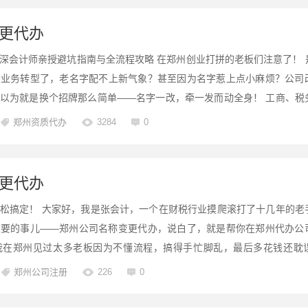
更代办
深会计师亲授避坑指南与全流程攻略 在郑州创业打拼的老板们注意了！ 
者业务转型了，老名字配不上新气象？甚至因为名字惹上点小麻烦？公司
以为就是换个招牌那么简单——名字一改，牵一发而动全身！ 工商、税
面面都要跟着动，稍不留神就埋下大雷，作为在财税圈摸爬滚打多年的会计师.
郑州资质代办
3284
0
更代办
松搞定！ 大家好，我是张会计，一个在财税行业摸爬滚打了十几年的老
重要的事儿——郑州公司名称变更代办，说白了，就是帮你在郑州代办公
我在郑州见过太多老板因为不懂流程，搞得手忙脚乱，最后多花钱还耽
司代办变更，他们原本叫“郑州好运来贸易”，想改成“中原智创科技”，结果
郑州公司注册
226
0