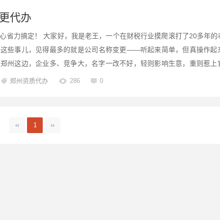
更代办
心省力搞定！ 大家好，我是老王，一个在财税行业摸爬滚打了20多年的
务这些事儿，见得最多的就是公司名称变更——听起来简单，但真操作起
是郑州这边，企业多、竞争大，名字一改不好，轻则影响生意，重则惹上
司名称变更代办的那些门道，为啥找代办？怎么选靠谱的代办？流程是啥？需
郑州资质代办
286
0
‹‹
1
››