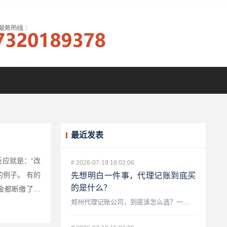
最近发表
应就是：“改
#
2026-07-19 18:02:06
的例子。 有的
先想明白一件事，代理记账到底买
的是什么？
金都断缴了。
郑州代理记账公司，到底该怎么选？一个老会计的真心话 做财税...