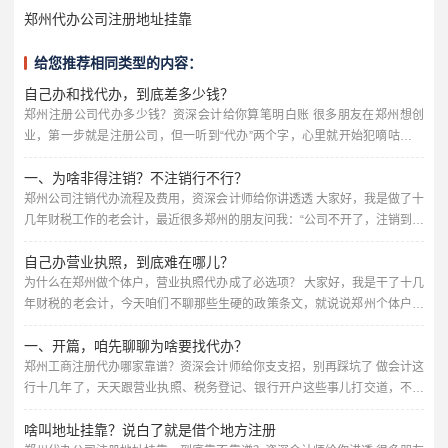
郑州代办公司注册地址挂靠
给您推荐相同类型的内容：
自己办和找代办，到底差多少钱？
郑州注册公司代办多少钱？资深会计给你算笔明白账 很多朋友在郑州想创
业，第一步就是注册公司，但一听到“代办”两个字，心里就开始犯嘀咕：这
代办费到底要多少？会不会被坑？我自己跑一趟行不行？作为在财税行业摸
一、为啥非得注销？不注销行不行？
爬滚打多年的会计师，我今天就跟你把这事聊透了，保证不说绕弯子的话,全
是干货。 先说说核心：郑州代办注册公司，价格一般在几百到几千块钱不等
郑州公司注销代办流程及费用，资深会计师给你讲透透 大家好，我是做了十
你可能会问，为啥不是统一价？因为不同人的需求不一样，代办...
几年财税工作的老会计，最近很多郑州的朋友问我：“公司不开了，注销到底
怎么搞？找代办要多少钱？靠谱不靠谱？”今天我就把郑州公司注销的那些
自己办营业执照，到底难在哪儿？
事，掰开了揉碎了讲清楚，咱们不整那些官腔，全是干货,你听完心里就有谱
了。 先给你泼盆冷水：公司不干了，千万别扔那儿不管，很多人觉得“反正
为什么在郑州做个体户，营业执照代办成了必选项？ 大家好，我是干了十几
没业务，零申报就行”，但零申报超过三个月，税务局就会把你列...
年财税的老会计，今天咱们不聊那些生硬的政策条文，就说说郑州个体户营
业执照代办这档子事，你可能会想，不就是办个证嘛，自己跑一趟行政大厅
一、开篇，咱先聊聊为啥要找代办？
不就行了？嘿，你要是这么想，八成得吃几次闭门羹，我这些年见过太多老
板，自己折腾半个月，结果材料不对、流程不懂，最后还得花钱找人办，今
郑州工商注册代办哪家靠谱？资深会计师给你支支招，别再踩坑了 做会计这
天我就把这里头的门道,掰开了揉碎了跟你唠清楚。 先说说咱郑州的情...
行十几年了，天天跟营业执照、税务登记、银行开户这些事儿打交道，不少
朋友一上来就问：“我自己去工商局跑一趟不行吗？为啥非得花个几百上千找
啥叫地址挂靠？说白了就是借个地方注册
代办？” 说实话，自己跑也不是不行，但您得想清楚——工商注册看着简