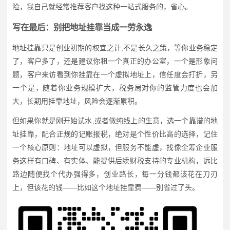
险，我自己就经常推荐客户找这种一站式服务的，省心。
写在最后：别把地址挂靠当成一劳永逸
地址挂靠只是创业初期的权宜之计,不是长久之策，等你业务稳定
了，客户多了，还是建议你租一个真正的办公室，一个是形象问
题，客户来访看到你挂靠在一个虚拟地址上，信任度会打折，另
一个是，随着你业务规模扩大，税务局对你的监管力度也会加
大，长期用挂靠地址，风险会逐渐累积。
但如果你就是刚开始试水,或者做纯线上的生意，选一个靠谱的地
址挂靠，配合正规的记账报税，绝对是个性价比高的选择，记住
一个核心原则：地址可以虚拟，但服务不能虚，找像企筹企业服
务这样有口碑、有实体、能提供后续财税支持的专业机构，远比
路边随便找个代办强得多，创业路长，每一分钱都该花在刀刃
上，但该花的钱——比如这个地址挂靠费——别省过了头。