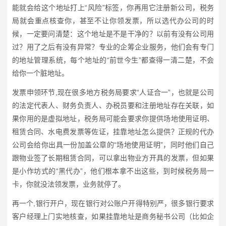
能就会给这个地址打上“风险”标签，你再用它注册新公司，税务
局就会重点核查你，甚至不让你领发票，所以选代办公司的时
候，一定要问清楚：这个地址是不是干净的？以前有没有公司用
过？用了之后有没有异常？专业的企筹企业服务，他们会有专门
的地址管理系统，每个地址的“前世今生”都查得一清二楚，不会
给你一个脏地址。
发票申领环节,现在很多地方税务局要求“人证合一”，也就是公司
的法定代表人、财务负责人、办税员要和注册地址存在关联，如
果你用的是虚拟地址，税务局可能会要求你提供场地使用证明、
租赁合同、水电费发票等佐证，挂靠地址怎么提供？正规的代办
公司会给你出具一份加盖公章的“场地使用证明”，同时他们自己
跟物业签了长期租赁合同，可以拿出物业方开具的发票，但如果
是小作坊式的“黑代办”，他们根本拿不出这些，到时候税务局一
卡，你就没法领发票，业务就停了。
再一个,银行开户，现在银行对公账户开得特别严，很多银行要求
客户经理上门实地核查，如果挂靠地址是商务秘书公司（比如企