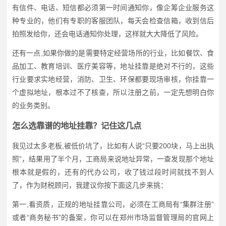
有信件、电话、短信都必须第一时间通知你，像企筹企业服务这
种专业的，他们有专职的客服团队，每天会检查信箱，收到信后
拍照发给你，还会电话通知你处理，这样就大大降低了风险。
还有一点,如果你做的是需要特定经营场所的行业，比如餐饮、食
品加工、教育培训、医疗美容等，地址挂靠是绝对不行的，这些
行业要求实地经营，消防、卫生、环保都要现场审核，你挂靠一
个虚拟地址，根本过不了核查，所以注册之前，一定先想明白你
的业务类别。
怎么选靠谱的地址挂靠？记住这几点
我见过太多老板,被低价坑了，比如有人说“只要200块，马上出执
照”，结果用了半个月，工商局来说地址异常，一查发现那个地址
根本就是假的，还有的代办公司，收了钱过段时间就找不到人
了，作为财税顾问，我建议你按下面这几步来挑：
第一,看资质，正规的地址挂靠公司，必须在工商局有“集群注册”
或者“商务秘书”的备案，你可以在郑州市场监督管理局的官网上