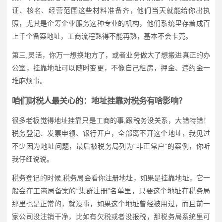
证、核名、经营范围这些材料准备齐，他们当天就能给你出执
照，尤其是企筹企业服务这种专业的机构，他们系统里存着成百
上千个备案地址，工商流程熟得不能再熟，基本不会卡壳。
第三,灵活，你万一想换地方了，或者业务做大了想搬进真正的办
公室，挂靠地址可以随时变更，不像自己租房，押金、违约金一
堆麻烦事。
咱们财税人最关心的：地址挂靠对税务有啥影响？
很多老板觉得地址挂靠只是工商的事,跟税务没关系，大错特错！
税务登记、发票申领、银行开户，全部离不开这个地址，我见过
不少因为地址问题，最后被税务局列为“非正常户”的案例，你听
我仔细说说。
税务登记的时候,税务局会看你注册地址，如果是挂靠地址，它一
般会在工商局备案的“集群注册”名单里，只要这个地址在税务局
那里也是正常的，就没事，如果这个地址曾经被用过，而且前一
家公司没注销干净，比如有欠税或者没报税，那税务局系统里可