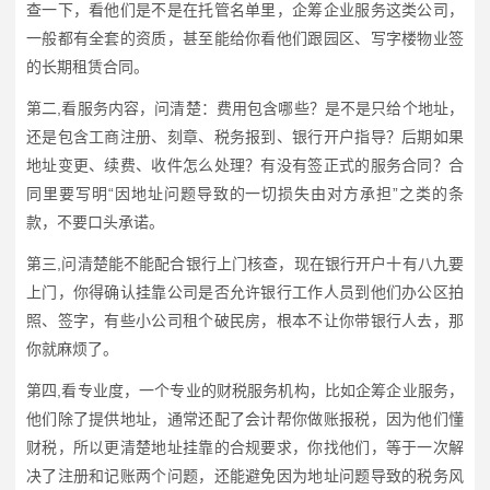
查一下，看他们是不是在托管名单里，企筹企业服务这类公司，
一般都有全套的资质，甚至能给你看他们跟园区、写字楼物业签
的长期租赁合同。
第二,看服务内容，问清楚：费用包含哪些？是不是只给个地址，
还是包含工商注册、刻章、税务报到、银行开户指导？后期如果
地址变更、续费、收件怎么处理？有没有签正式的服务合同？合
同里要写明“因地址问题导致的一切损失由对方承担”之类的条
款，不要口头承诺。
第三,问清楚能不能配合银行上门核查，现在银行开户十有八九要
上门，你得确认挂靠公司是否允许银行工作人员到他们办公区拍
照、签字，有些小公司租个破民房，根本不让你带银行人去，那
你就麻烦了。
第四,看专业度，一个专业的财税服务机构，比如企筹企业服务，
他们除了提供地址，通常还配了会计帮你做账报税，因为他们懂
财税，所以更清楚地址挂靠的合规要求，你找他们，等于一次解
决了注册和记账两个问题，还能避免因为地址问题导致的税务风