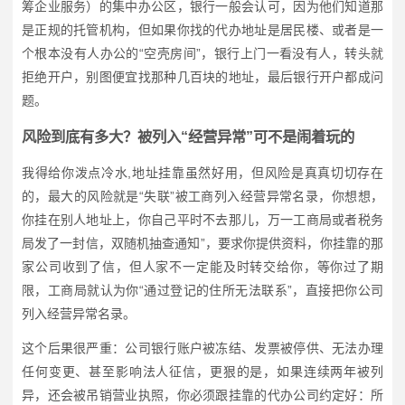
筹企业服务）的集中办公区，银行一般会认可，因为他们知道那
是正规的托管机构，但如果你找的代办地址是居民楼、或者是一
个根本没有人办公的“空壳房间”，银行上门一看没有人，转头就
拒绝开户，别图便宜找那种几百块的地址，最后银行开户都成问
题。
风险到底有多大？被列入“经营异常”可不是闹着玩的
我得给你泼点冷水,地址挂靠虽然好用，但风险是真真切切存在
的，最大的风险就是“失联”被工商列入经营异常名录，你想想，
你挂在别人地址上，你自己平时不去那儿，万一工商局或者税务
局发了一封信，双随机抽查通知”，要求你提供资料，你挂靠的那
家公司收到了信，但人家不一定能及时转交给你，等你过了期
限，工商局就认为你“通过登记的住所无法联系”，直接把你公司
列入经营异常名录。
这个后果很严重：公司银行账户被冻结、发票被停供、无法办理
任何变更、甚至影响法人征信，更狠的是，如果连续两年被列
异，还会被吊销营业执照，你必须跟挂靠的代办公司约定好：所