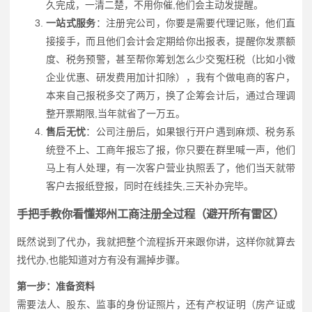
久完成，一清二楚，不用你催,他们会主动发提醒。
一站式服务
：注册完公司，你要是需要代理记账，他们直
接接手，而且他们会计会定期给你出报表，提醒你发票额
度、税务预警，甚至帮你筹划怎么少交冤枉税（比如小微
企业优惠、研发费用加计扣除），我有个做电商的客户，
本来自己报税多交了两万，换了企筹会计后，通过合理调
整开票期限,当年就省了一万五。
售后无忧
：公司注册后，如果银行开户遇到麻烦、税务系
统登不上、工商年报忘了报，你只要在群里喊一声，他们
马上有人处理，有一次客户营业执照丢了，他们当天就带
客户去报纸登报，同时在线挂失,三天补办完毕。
手把手教你看懂郑州工商注册全过程（避开所有雷区）
既然说到了代办，我就把整个流程拆开来跟你讲，这样你就算去
找代办,也能知道对方有没有漏掉步骤。
第一步：准备资料
需要法人、股东、监事的身份证照片，还有产权证明（房产证或