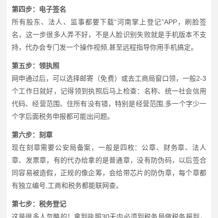
第四步：电子签名
所有股东、法人、监事都要下载“河南掌上登记”APP，刷脸签
名，这一步很多人弄不好，不是人脸识别失败就是手机版本不支
持，代办会专门发一个操作视频,甚至远程指导你用手机搞定。
第五步：领执照
网申通过后，可以选择邮寄（免费）或去工商局窗口领，一般2-3
个工作日就好，记得领到执照后马上检查：名称、统一社会信用
代码、经营范围、住所有没有错，特别是经营范围,多一个字少一
个字后面税务申报都可能出问题。
第六步：刻章
现在刻章需要公安局备案，一般是四枚：公章、财务章、法人
章、发票章，有的代办给拿的是普通章，没有防伪码，以后签合
同容易被造假，正规的像企筹，会给带芯片的防伪章，每个章都
有独立编号,工商和税务都能联网查。
第七步：税务登记
这是很多人忽略的！拿到执照30天内必须到税务局做税务报到，