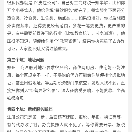
很多代办就是个“皮包公司”，自己对工商财税一知半解，比如你
开个小餐饮店，他给你填“餐饮服务”就完了，餐饮服务下面还分
热食类、冷食类、生食类、糕点类……如果没填对，你以后想把
外卖做起来，还得变更经营范围，多花一笔变更费，更严重的
是，有些需要前置许可的行业（比如教育培训、劳务派遣），他
压根不知道，随便给你填个“教育咨询”，结果你执照拿了去办许
可证，人家说不对,又得注销重来。
第三个坑：地址问题
郑州工商注册对地址要求很严格，商住两用房、住宅能不能注
册，每个区规定不一样，不靠谱的代办可能给你随便找个虚拟地
址，甚至用假地址，等后期税务部门来核查，发现人找不到，直
接把你列入“经营异常名录”，法人征信受影响，不能贷款、坐高
铁都麻烦。
第四个坑：后续服务断档
注册公司只是第一步，后面还有建账、报税、年报、换证等等，
有的代办收了钱，办完执照人就不见了，等你需要开票、报税