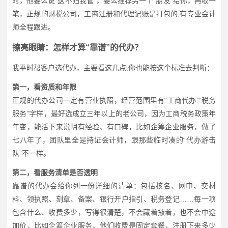
时，他要么说“这不归我管”，要么推荐另一个“朋友”给你，再收一
笔，正规的财税公司，工商注册和代理记账是打包的,有专业会计
师全程跟进。
擦亮眼睛：怎样才算“靠谱”的代办？
我平时帮客户选代办，主要看这几点,你也能按这个标准去判断：
第一，看资质和年限
正规的代办公司一定有营业执照，经营范围里有“工商代办”“税务
服务”字样，最好选成立三年以上的老公司，因为工商税务政策年
年变，能活下来说明有经验、有口碑，比如企筹企业服务，做了
七八年了，团队里全是持证会计师，跟那些临时凑的“代办游击
队”不一样。
第二，看服务清单是否透明
靠谱的代办会给你列一份详细的清单：包括核名、网申、交材
料、领执照、刻章、备案、银行开户指引、税务登记……每一项
包含什么、收费多少，写得很清楚，不会藏着掖着，也不会中途
加价，比如企筹企业服务，他们收费是固定套餐，注册下来多少