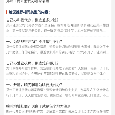
郑州工商注册代办哪家靠谱
给您推荐相同类型的内容：
自己办和找代办，到底差多少钱？
郑州注册公司代办多少钱？资深会计给你算笔明白账 很多朋友在郑州想创
业，第一步就是注册公司，但一听到“代办”两个字，心里就开始犯嘀咕：这
代办费到底要多少？会不会被坑？我自己跑一趟行不行？作为在财税行业摸
一、为啥非得注销？不注销行不行？
爬滚打多年的会计师，我今天就跟你把这事聊透了，保证不说绕弯子的话,全
是干货。 先说说核心：郑州代办注册公司，价格一般在几百到几千块钱不等
郑州公司注销代办流程及费用，资深会计师给你讲透透 大家好，我是做了十
你可能会问，为啥不是统一价？因为不同人的需求不一样，代办...
几年财税工作的老会计，最近很多郑州的朋友问我：“公司不开了，注销到底
怎么搞？找代办要多少钱？靠谱不靠谱？”今天我就把郑州公司注销的那些
自己办营业执照，到底难在哪儿？
事，掰开了揉碎了讲清楚，咱们不整那些官腔，全是干货,你听完心里就有谱
了。 先给你泼盆冷水：公司不干了，千万别扔那儿不管，很多人觉得“反正
为什么在郑州做个体户，营业执照代办成了必选项？ 大家好，我是干了十几
没业务，零申报就行”，但零申报超过三个月，税务局就会把你列...
年财税的老会计，今天咱们不聊那些生硬的政策条文，就说说郑州个体户营
业执照代办这档子事，你可能会想，不就是办个证嘛，自己跑一趟行政大厅
一、开篇，咱先聊聊为啥要找代办？
不就行了？嘿，你要是这么想，八成得吃几次闭门羹，我这些年见过太多老
板，自己折腾半个月，结果材料不对、流程不懂，最后还得花钱找人办，今
郑州工商注册代办哪家靠谱？资深会计师给你支支招，别再踩坑了 做会计这
天我就把这里头的门道,掰开了揉碎了跟你唠清楚。 先说说咱郑州的情...
行十几年了，天天跟营业执照、税务登记、银行开户这些事儿打交道，不少
朋友一上来就问：“我自己去工商局跑一趟不行吗？为啥非得花个几百上千找
啥叫地址挂靠？说白了就是借个地方注册
代办？” 说实话，自己跑也不是不行，但您得想清楚——工商注册看着简
单，里头门道可不少，名字查重、经营范围怎么填、注册资本写多少、地址
郑州代办公司注册地址挂靠，到底靠不靠谱？资深会计师给你讲透 很多朋友