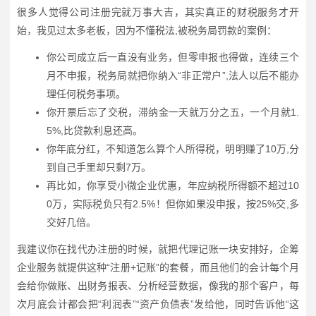
很多人觉得公司注册完就万事大吉，其实真正的财税服务才开
始，我见过太多老板，因为不懂税法,被税务局罚款的案例：
你公司成立后一直没有业务，但零申报也得做，连续三个
月不申报，税务局就把你纳入“非正常户”,法人以后不能办
理任何税务事项。
你开票后忘了交税，滞纳金一天就万分之五，一个月就1.
5%,比贷款利息还高。
你年底分红，不知道怎么算个人所得税，明明赚了10万,分
到自己手里却只剩7万。
再比如，你享受小微企业优惠，年应纳税所得额不超过10
0万，实际税负只有2.5%！但你如果没申报，按25%交,多
交好几倍。
我建议你在找代办注册的时候，就把代理记账一块安排好，企筹
企业服务就提供这种“注册+记账”的套餐，而且他们的会计每个月
会给你做账、出财务报表、分析经营数据，像我的那个客户，每
次月底会计都会把“利润表”“资产负债表”发给他，同时告诉他“这