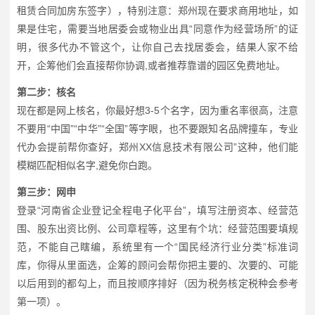
租赁合同加房东签字），特别注意：郑州现在要求商用地址，如
果是住宅，需要当地居委会或物业出具“同意作为经营场所”的证
明，很多代办不管这个，让你自己去找居委会，结果人家不给
开，企筹他们会直接帮你协调,或者推荐靠谱的园区免费地址。
第二步：核名
现在都是网上核名，你最好想3-5个名字，因为重名率很高，注意
不要用“中国”“中华”“全国”等字眼，也不要跟知名品牌撞车，专业
代办会提前帮你查好，郑州XX信息技术有限公司”这种，他们能
模糊匹配相似名字,避免你白跑。
第三步：网申
登录“河南省企业登记全程电子化平台”，填写注册资本、经营范
围、股东出资比例、公司章程等，这里有个坑：经营范围要填规
范，不能自己瞎编，系统里有一个“国民经济行业分类”标准词
库，你得从里面选，企筹的顾问会帮你把主要的、次要的、可能
以后用到的都勾上，而且按顺序排好（因为税务核定税种会参考
第一项）。