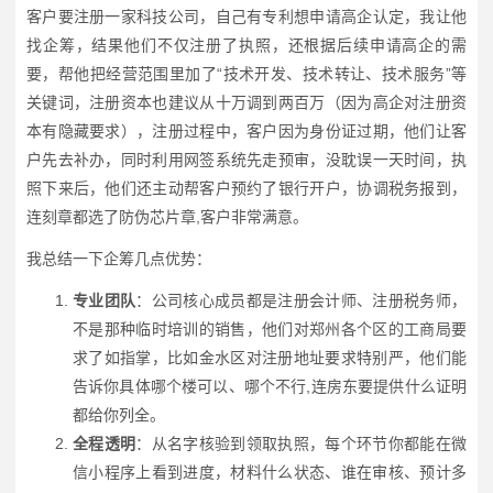
客户要注册一家科技公司，自己有专利想申请高企认定，我让他
找企筹，结果他们不仅注册了执照，还根据后续申请高企的需
要，帮他把经营范围里加了“技术开发、技术转让、技术服务”等
关键词，注册资本也建议从十万调到两百万（因为高企对注册资
本有隐藏要求），注册过程中，客户因为身份证过期，他们让客
户先去补办，同时利用网签系统先走预审，没耽误一天时间，执
照下来后，他们还主动帮客户预约了银行开户，协调税务报到，
连刻章都选了防伪芯片章,客户非常满意。
我总结一下企筹几点优势：
专业团队
：公司核心成员都是注册会计师、注册税务师，
不是那种临时培训的销售，他们对郑州各个区的工商局要
求了如指掌，比如金水区对注册地址要求特别严，他们能
告诉你具体哪个楼可以、哪个不行,连房东要提供什么证明
都给你列全。
全程透明
：从名字核验到领取执照，每个环节你都能在微
信小程序上看到进度，材料什么状态、谁在审核、预计多