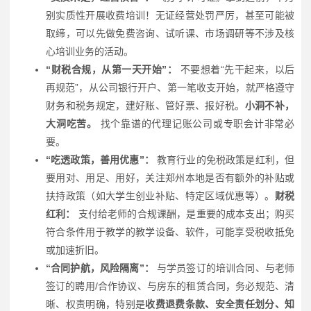
别实质性开展收费培训！无证经营处罚严厉，甚至可能被
取缔，可以先做免费咨询、试听课、市场调研等不涉及核
心培训业务的活动。
“财税合规，从第一天开始”：
不要想着“先干起来，以后
再规范”，从公司银行开户、第一笔收支开始，就严格遵守
财务和税务规定，建好账、管好票、报好税。
小洞不补，
大洞吃苦。
找个靠谱的代理记账公司或专职会计非常必
要。
“吃透政策，善用优惠”：
教育行业的免税政策是红利，但
要用对、用足、用好，关注郑州本地是否有额外的补贴或
扶持政策（如大学生创业补贴、特定区域优惠等）。
财税
红利：
支付给老师的合规课酬，是重要的成本支出；购买
符合条件用于教学的教学设备、软件，可能享受税收抵免
或加速折旧。
“合同护航，风险隔离”：
与学员签订的培训合同、与老师
签订的聘用/合作协议、与房东的租赁合同，务必规范、清
晰、权责明确，特别是
收费退费条款、安全责任划分、知