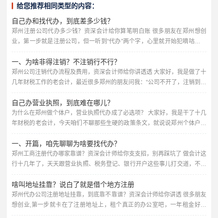
给您推荐相同类型的内容：
自己办和找代办，到底差多少钱？
郑州注册公司代办多少钱？资深会计给你算笔明白账 很多朋友在郑州想创
业，第一步就是注册公司，但一听到“代办”两个字，心里就开始犯嘀咕：这
代办费到底要多少？会不会被坑？我自己跑一趟行不行？作为在财税行业摸
一、为啥非得注销？不注销行不行？
爬滚打多年的会计师，我今天就跟你把这事聊透了，保证不说绕弯子的话,全
是干货。 先说说核心：郑州代办注册公司，价格一般在几百到几千块钱不等
郑州公司注销代办流程及费用，资深会计师给你讲透透 大家好，我是做了十
你可能会问，为啥不是统一价？因为不同人的需求不一样，代办...
几年财税工作的老会计，最近很多郑州的朋友问我：“公司不开了，注销到底
怎么搞？找代办要多少钱？靠谱不靠谱？”今天我就把郑州公司注销的那些
自己办营业执照，到底难在哪儿？
事，掰开了揉碎了讲清楚，咱们不整那些官腔，全是干货,你听完心里就有谱
了。 先给你泼盆冷水：公司不干了，千万别扔那儿不管，很多人觉得“反正
为什么在郑州做个体户，营业执照代办成了必选项？ 大家好，我是干了十几
没业务，零申报就行”，但零申报超过三个月，税务局就会把你列...
年财税的老会计，今天咱们不聊那些生硬的政策条文，就说说郑州个体户营
业执照代办这档子事，你可能会想，不就是办个证嘛，自己跑一趟行政大厅
一、开篇，咱先聊聊为啥要找代办？
不就行了？嘿，你要是这么想，八成得吃几次闭门羹，我这些年见过太多老
板，自己折腾半个月，结果材料不对、流程不懂，最后还得花钱找人办，今
郑州工商注册代办哪家靠谱？资深会计师给你支支招，别再踩坑了 做会计这
天我就把这里头的门道,掰开了揉碎了跟你唠清楚。 先说说咱郑州的情...
行十几年了，天天跟营业执照、税务登记、银行开户这些事儿打交道，不少
朋友一上来就问：“我自己去工商局跑一趟不行吗？为啥非得花个几百上千找
啥叫地址挂靠？说白了就是借个地方注册
代办？” 说实话，自己跑也不是不行，但您得想清楚——工商注册看着简
单，里头门道可不少，名字查重、经营范围怎么填、注册资本写多少、地址
郑州代办公司注册地址挂靠，到底靠不靠谱？资深会计师给你讲透 很多朋友
要求是什么、章程怎么起草……每一步都可能让你来回跑好几趟。...
想创业,第一步就卡在了注册地址上，租个真正的办公室吧，一年租金好几
万，对于刚起步的小老板来说，压力不小，不租吧，工商局又要求你必须有