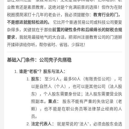
业教育还是素质教育，这绝对是个充满前景的选择！但作为在财
税圈摸爬滚打十几年的老会计，我必须提醒你：
教育行业的门，
不是想进就能轻松进的。
它比开个普通贸易公司或科技公司要复
杂得多，关键就在于那些
前置的硬性条件和后续绵长的财税合规
要求
，我就用最接地气的大白话，把郑州注册教育公司的门道掰
开揉碎讲给你听，帮你省时、省钱、少踩坑！
基础入门条件：公司壳子先搭稳
谁是“老板”？股东与法人：
股东：
至少1人，最多50人（有限责任公司），可
以是自然人（个人），也可以是其他公司（法人股
东），个人股东需要身份证；法人股东需要营业执
照副本。
重点：
股东不能有严重的失信记录（老
赖），也不能是在职公务员等法律禁止经商的人
员。
法定代表人：
就是常说的“法人”，必须由股东会选