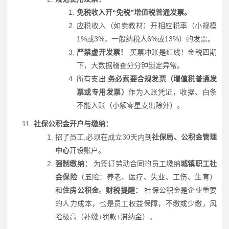
免税收入开“免税”增值税普通发票。
应税收入（如卖教材）开相应税率（小规模
1%或3%，一般纳税人6%或13%）的发票。
严禁虚开发票！
买票冲账是红线！金税四期
下，大数据稽查分分钟锁定异常。
所有支出,
务必索要合规发票（增值税普通发
票或专用发票）
作为入账凭证，收据、白条
不能入账（小额零星支出除外）。
社保公积金开户与缴纳：
招了员工,必须在成立30天内到
社保局、公积金管理
中心
开设账户。
强制缴纳：
为签订劳动合同的员工缴纳
城镇职工社
会保险
（五险：养老、医疗、失业、工伤、生育）
和
住房公积金
。
财税提醒：
社保公积金是企业重要
的人力成本，也是员工权益保障，不缴或少缴，风
险极高（补缴+罚款+滞纳金）。