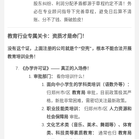
股东纠纷、利润分配矛盾都源于章程约定不清！务
必在专业顾问指导下完善章程，避免日后算不清
账、分不了钱、撕破脸皮！
教育行业专属关卡：资质才是命门！
没有这个证，上面注册的公司就是个“空壳”，根本不能合法开展
教育培训业务！
《办学许可证》—— 真正的入场券！
审批部门：
看你培训什么！
面向中小学生的学科类培训（语数外等）：
归郑州市/区
教育局
审批，目前政策极其严
格，新批非常困难，需密切关注最新政策。
职业技能类培训：
归郑州市/区
人力资源和
社会保障局
审批。
文化艺术类（音乐、美术、舞蹈等）、体育
类、科技类等素质教育：
通常也归
教育局