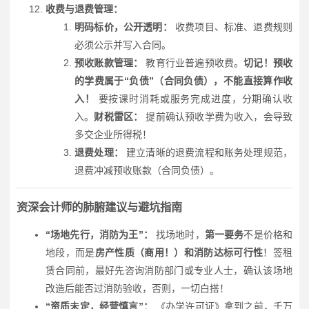
收费与退费管理：
明码标价，公开透明：
收费项目、标准、退费规则
必须公示并写入合同。
预收账款管理：
教育行业普遍预收费。
切记！预收
的学费属于“负债”（合同负债），不能直接算作收
入！
要按课时消耗或服务完成进度，分期确认收
入。
财税雷区：
提前确认预收学费为收入，会导致
多交企业所得税！
退费处理：
建立清晰的退费流程和账务处理规范，
退费冲减预收账款（合同负债）。
资深会计师的肺腑建议与避坑指南
“场地先行，消防为王”：
找场地时，
第一要务
不是价格和
地段，而是
房产性质（商用！）和消防达标可行性
！签租
赁合同前，最好先咨询消防部门或专业人士，确认该场地
改造后能否过消防验收，否则，一切白搭！
“资质未定，经营慎言”：
《办学许可证》拿到之前，千万