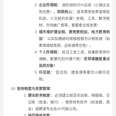
企业所得税：
按利润的25%征收（小微企业
有优惠）。
财税核心：
成本费用发票是降低
利润、少交税的关键！房租、工资、教学耗
材、市场推广费等，都要拿合规发票！
城市维护建设税、教育费附加、地方教育附
加：
以实际缴纳的增值税额为计税依据（如
果增值税免税，这些通常也免）。
个人所得税：
给员工发工资、给兼职老师付
课酬，都要代扣代缴个税！
老师课酬是重点
监控对象！
印花税：
签合同、建账簿等要交小额印花
税。
财务制度与发票管理：
健全财务账册：
必须建立规范的总账、明细账、日
记账（现金、银行），使用财务软件（如金蝶、用
友）或聘请专业会计/代账公司。
规范使用发票：