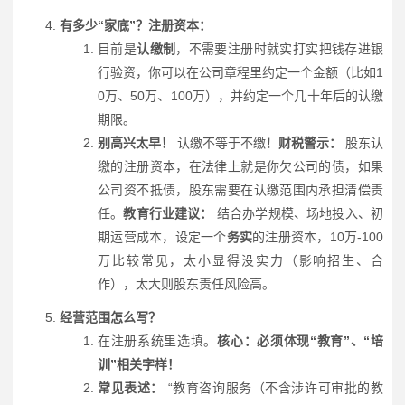
有多少“家底”？注册资本：
目前是
认缴制
，不需要注册时就实打实把钱存进银
行验资，你可以在公司章程里约定一个金额（比如1
0万、50万、100万），并约定一个几十年后的认缴
期限。
别高兴太早！
认缴不等于不缴！
财税警示：
股东认
缴的注册资本，在法律上就是你欠公司的债，如果
公司资不抵债，股东需要在认缴范围内承担清偿责
任。
教育行业建议：
结合办学规模、场地投入、初
期运营成本，设定一个
务实
的注册资本，10万-100
万比较常见，太小显得没实力（影响招生、合
作），太大则股东责任风险高。
经营范围怎么写？
在注册系统里选填。
核心：必须体现“教育”、“培
训”相关字样！
常见表述：
“教育咨询服务（不含涉许可审批的教