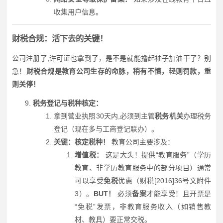
收集用户信息。
财税合规：活下去的关键！
公司注册了,许可证也拿到了，是不是就能撸起袖子加油干了？别
急！
财税合规是教育公司生存的命脉，稍有不慎，轻则罚款，重
则关停！
税务登记与税种核定：
拿到营业执照30天内,必须到主管
税务机关
办理税务
登记（现在多与工商登记联办）。
关键：核定税种！
教育公司主要涉及：
增值税：
这是大头！提供“教育服务”（学历
教育、非学历教育服务中的部分项目）通常
可以享受
免税
优惠（财税[2016]36号文附件
3）。
BUT！
必须
备案
才能享受！且开票是
“免税”发票，非教育服务收入（如销售教
材、教具）要正常交税。