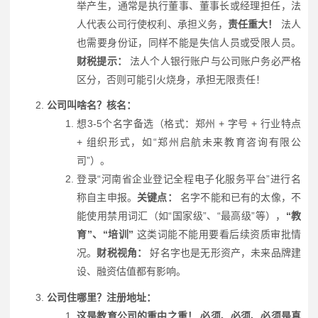
举产生，通常是执行董事、董事长或经理担任，法
人代表公司行使权利、承担义务，
责任重大！
法人
也需要身份证，同样不能是失信人员或受限人员。
财税提示：
法人个人银行账户与公司账户务必严格
区分，否则可能引火烧身，承担无限责任！
公司叫啥名？核名：
想3-5个名字备选（格式：郑州 + 字号 + 行业特点
+ 组织形式，如“郑州启航未来教育咨询有限公
司”）。
登录“河南省企业登记全程电子化服务平台”进行名
称自主申报。
关键点：
名字不能和已有的太像，不
能使用禁用词汇（如“国家级”、“最高级”等），
“教
育”、“培训”
这类词能不能用要看后续资质审批情
况。
财税视角：
好名字也是无形资产，未来品牌建
设、融资估值都有影响。
公司住哪里？注册地址：
这是教育公司的重中之重！
必须、必须、必须是真