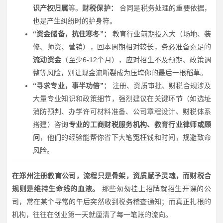
识产权归属
等。
财税保护：
合同是税务处理的重要依据，
也是产生纠纷时的护身符。
“资金储备，抗住寒冬”：
教育行业前期投入大（场地、装
修、师资、营销），回本周期相对较长，务必准备充足的
流动资金
（至少6-12个月），应对招生不及预期、政策调
整等风险，别让现金流断裂成为压垮你的最后一根稻草。
“寻求专业，事半功倍”：
注册、资质审批、财税合规涉及
大量专业知识和政策细节，强烈建议在关键环节（如选址
消防预判、办学许可材料准备、公司章程设计、财税体系
搭建）咨询
专业的工商财税服务机构、教育行业律师或顾
问
，他们的经验能帮你省下大笔冤枉钱和时间，规避致命
风险。
在郑州注册教育公司，流程只是骨架，资质赋予灵魂，而财税合
规则是维持生命线的血液。
那些匆匆挂上招牌就招生开课的公
司，常在某个寻常的午后突然收到税务稽查通知；而真正扎根的
机构，往往在创业第一天就厘清了每一笔账的流向。