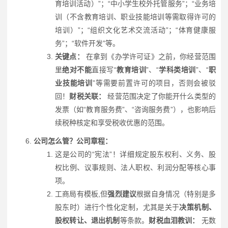
育培训活动）”；“中小学生校外托管服务”；“业务培
训（不含教育培训、职业技能培训等需取得许可的
培训）”；“组织文化艺术交流活动”；“体育健康服
务”；“软件开发”等。
关键点：
在拿到《办学许可证》之前，你经营范围
里
绝对不能
直接写“
教育培训
”、“
学科类培训
”、“
职
业技能培训
”等需要前置许可的项目，否则会被驳
回！
财税关联：
经营范围决定了你能开什么类型的
发票（如“教育服务费”、“咨询服务费”），也影响后
续税种核定和享受税收优惠的范围。
公司怎么管？公司章程：
这是公司的“宪法”！详细规定股东权利、义务、股
权比例、议事规则、法人职权、利润分配等核心事
项。
工商局有模板,但
强烈建议
根据自身情况（特别是多
股东时）进行个性化定制，尤其是关于
决策机制、
股权转让、退出机制
等条款。
财税血泪教训：
无数