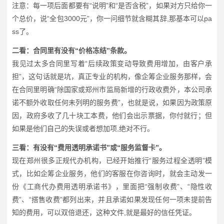
注意：每一项后面都要有“说明”和“是否含税”，如果对方只给你一
个总价，说“全包3000元”，你一问细节就含糊其辞,那基本可以pa
ss了。
二看：合同里有没有“价格冻结”条款。
我见过太多合同里写着“后续政策变动导致费用增加，由客户承
担”，这句话就是坑，真正专业的机构，像企筹企业服务那样，会
在合同里明确“除国家或郑州市监局新增的行政收费外，本公司承
诺不额外收取任何未列明的服务费”，也就是说，如果因为政策原
因，政府多收了几十块工本费，他们会出示票据，你付就行；但
如果是他们自己的失误或者想加项,绝对不行。
三看：有没有“费用透明承诺书”或“服务监督卡”。
现在郑州很多正规代办机构，已经开始推行“服务过程全透明”模
式，比如企筹企业服务，他们的客服在你咨询时，就会主动发一
份《工商代办费用透明承诺书》，里面把“强制收费”、“隐性收
费”、“搭售收费”都列出来，并且承诺如果发现任何一项未提前告
知的费用，可以双倍退还，这种文件,就是最好的信任凭证。