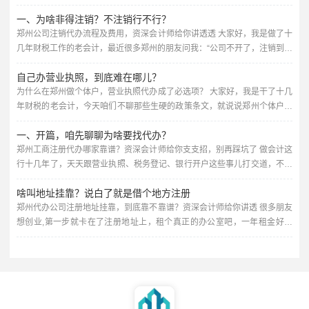
代办费到底要多少？会不会被坑？我自己跑一趟行不行？作为在财税行业摸
一、为啥非得注销？不注销行不行？
爬滚打多年的会计师，我今天就跟你把这事聊透了，保证不说绕弯子的话,全
是干货。 先说说核心：郑州代办注册公司，价格一般在几百到几千块钱不等
郑州公司注销代办流程及费用，资深会计师给你讲透透 大家好，我是做了十
你可能会问，为啥不是统一价？因为不同人的需求不一样，代办...
几年财税工作的老会计，最近很多郑州的朋友问我：“公司不开了，注销到底
怎么搞？找代办要多少钱？靠谱不靠谱？”今天我就把郑州公司注销的那些
自己办营业执照，到底难在哪儿？
事，掰开了揉碎了讲清楚，咱们不整那些官腔，全是干货,你听完心里就有谱
了。 先给你泼盆冷水：公司不干了，千万别扔那儿不管，很多人觉得“反正
为什么在郑州做个体户，营业执照代办成了必选项？ 大家好，我是干了十几
没业务，零申报就行”，但零申报超过三个月，税务局就会把你列...
年财税的老会计，今天咱们不聊那些生硬的政策条文，就说说郑州个体户营
业执照代办这档子事，你可能会想，不就是办个证嘛，自己跑一趟行政大厅
一、开篇，咱先聊聊为啥要找代办？
不就行了？嘿，你要是这么想，八成得吃几次闭门羹，我这些年见过太多老
板，自己折腾半个月，结果材料不对、流程不懂，最后还得花钱找人办，今
郑州工商注册代办哪家靠谱？资深会计师给你支支招，别再踩坑了 做会计这
天我就把这里头的门道,掰开了揉碎了跟你唠清楚。 先说说咱郑州的情...
行十几年了，天天跟营业执照、税务登记、银行开户这些事儿打交道，不少
朋友一上来就问：“我自己去工商局跑一趟不行吗？为啥非得花个几百上千找
啥叫地址挂靠？说白了就是借个地方注册
代办？” 说实话，自己跑也不是不行，但您得想清楚——工商注册看着简
单，里头门道可不少，名字查重、经营范围怎么填、注册资本写多少、地址
郑州代办公司注册地址挂靠，到底靠不靠谱？资深会计师给你讲透 很多朋友
要求是什么、章程怎么起草……每一步都可能让你来回跑好几趟。...
想创业,第一步就卡在了注册地址上，租个真正的办公室吧，一年租金好几
万，对于刚起步的小老板来说，压力不小，不租吧，工商局又要求你必须有
个固定的经营场所，这时候，就有人跟你推荐“地址挂靠”或者“虚拟地址”，特
别是郑州，作为省会，这几年代办公司注册地址挂靠的业务特别多，我今天
就从一个干了十几年财税的老会计的角度，跟你掰扯掰扯这里面的门...