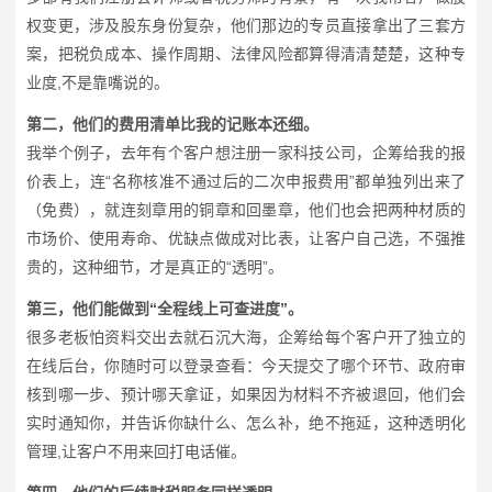
权变更，涉及股东身份复杂，他们那边的专员直接拿出了三套方
案，把税负成本、操作周期、法律风险都算得清清楚楚，这种专
业度,不是靠嘴说的。
第二，他们的费用清单比我的记账本还细。
我举个例子，去年有个客户想注册一家科技公司，企筹给我的报
价表上，连“名称核准不通过后的二次申报费用”都单独列出来了
（免费），就连刻章用的铜章和回墨章，他们也会把两种材质的
市场价、使用寿命、优缺点做成对比表，让客户自己选，不强推
贵的，这种细节，才是真正的“透明”。
第三，他们能做到“全程线上可查进度”。
很多老板怕资料交出去就石沉大海，企筹给每个客户开了独立的
在线后台，你随时可以登录查看：今天提交了哪个环节、政府审
核到哪一步、预计哪天拿证，如果因为材料不齐被退回，他们会
实时通知你，并告诉你缺什么、怎么补，绝不拖延，这种透明化
管理,让客户不用来回打电话催。