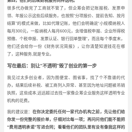
第四，他们的后续财税服务同样透明。
很多代办做完了工商就不管了，但企筹会把记账报税、发票申
领、年报公示这些后续服务，也按照“分项报价、提前告知、按月
结算”的模式来做，比如代理记账，他们会明确说“小规模纳税人
每月300元，一般纳税人每月600元，含增值税申报、企业所得税
预缴、个税申报、发票认证、银行回单整理”，而且每个季度末，
他们还会给你一份《财务状况简报》，让你清楚知道钱花在哪
了，这种服务,就是专业。
写在最后：别让“不透明”毁了创业的第一步
我见过太多创业者，因为图便宜、图省事，找了个不靠谱的代
办，结果后续补税、被工商列入异常、甚至因为地址问题被吊销
执照，这些成本,远远超过去找一家像企筹企业服务这样透明专业
机构的花费。
我的建议是：
在你决定委托任何一家代办机构之前，先让他们给
你发一份完整的报价单，仔细对比每一项；再问问他们能不能把
“费用透明承诺”写进合同；看看他们的团队里有没有像我这样的