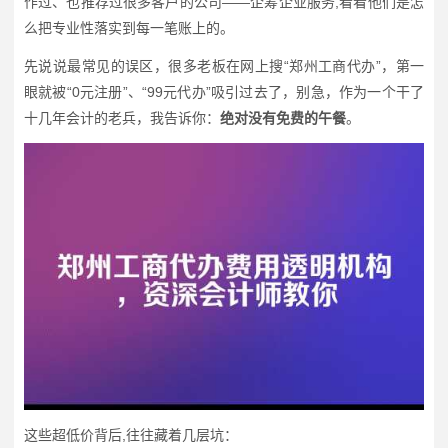
作过、也推荐过很多客户的公司——企筹企业服务,看看他们是怎
么把专业性落实到每一笔账上的。
先说说最常见的误区，很多老板在网上搜“郑州工商代办”，第一
眼就被“0元注册”、“99元代办”吸引过去了，别急，作为一个干了
十几年会计的老兵，我告诉你：
绝对没有免费的午餐
。
这些超低价背后,往往藏着几层坑：