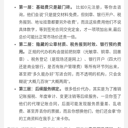
第一层：基础费只是敲门砖。
比如0元注册，等你去咨
询，他们会说“只是提交材料免费，但刻章、银行开户、税
务报到、地址挂靠都要另外收费”，而且这些费用他们不说
具体数字，等到签完合同交完定金，才一项项加出来,最后
总价可能比正常市场价还贵一倍。
第二层：隐藏的公章材质、税务报到时效、银行预约费
用。
正规的代办机构会提前把刻章（光敏章、铜章、回墨
章）、税务登记（是现场还是网上）、银行开户（四大行
还是商业银行，是否有账户管理费）等所有环节列出来，
甚至把“多久能办好”写进合同，而不透明的机构，只会含
糊说“大概几百块”“大概两周”。
第三层：后续服务绑定。
很多低价代办，其实是为了推销
记账报税、年度审计、变更注销等后续服务，一旦你签了
他们的代理记账合同，后面可能发现服务质量差、乱收
费、甚至弄丢你的票据，而且你想换他们，他们还会拿“你
的工商资料在我手上”来卡你。