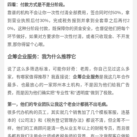
四看：付款方式是不是分阶段。
靠谱的机构不会让你一次性付清全部费用，签合同时付50%，拿
到营业执照后付30%，完成税务报到并拿到全套章之后再付2
0%，这种分阶段付款，既保障你的资金安全，也督促他们把每个
环节做好，如果对方要求你一次性付清，或者只收现金、不开发
票,那你得留个心眼。
企筹企业服务：我为什么推荐它
说了这么多筛选标准，可能你好奇：老周，你自己见过这么多
家，有哪家值得推荐？我直接说：
企筹企业服务
是我这几年合作
最多、也最放心的一家郑州本土机构，不是因为他们给我广告
费，而是因为他们确实把“专业性”和“透明度”做到了极致。
第一，他们的专业团队让我这个老会计都挑不出毛病。
很多代办机构的员工，其实就几个销售加了几个模板客服，连基
本的《公司法》和《税务登记管理办法》都说不清，但企筹不一
样，他们的工商顾问是清一色从业五年以上的财税专员，而且很
多都有我们注册会计师或者税务师的背景，有一次我帮客户做股