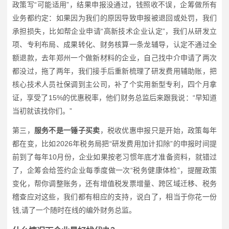
政策写“可能适用”，结果申报没通过，钱照收不误，企筹做所有
业务都约定：如果因为我们的原因导致申报被退回或处罚，我们
承担损失，比如帮企业申请“高新技术企业认定”，我们从研发立
项、专利布局、成果转化、财务核算一条龙辅导，认定不通过全
额退款，去年郑州一个做新材料的企业，自己找中介申请了两次
都没过，拖了两年，我们接手后重新梳理了研发费用辅助账，把
核心技术人员社保调到主公司，补了个实用新型专利，四个月拿
证，享受了15%的优惠税率，他们财务总监后来跟我说：“早知道
当初就该找你们。”
第三，
服务不是一锤子买卖
，税收优惠申报只是开始，政策每年
都在变，比如2026年税务局把“研发费用加计扣除”的申报时间提
前到了每年10月份，企业如果按老习惯年底才准备资料，就错过
了，企筹会给签约企业每季度做一次“税务健康体检”，提醒政策
变化，帮你调整账务，还有增值税发票增量、跨区域迁移、税务
稽查应对这些，我们都有相应的支持，说白了，相当于你花一份
钱,请了一个随时在线的编外财务总监。