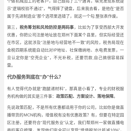
个做机械加工的老客户，自己鼓捣了三个通宵，填完发现系统提
示“逻辑校验不通过”，气得摔了键盘，后来我去看，是他在“是否
属于先进制造业”那个选项里选错了，就这一个勾,整张表作废。
第三，
税务筹划和风险防控是两码事
，比如为了享受西部大开发
优惠，你把公司注册地址放在郑州下面某个县里，但实际经营还
在市区，这就涉及“注册地与经营地不一致”的风险，税务局现在
金税四期系统能自动比对IP地址、社保缴纳地、水电费发票，一
旦认定你是“空壳企业”，不光补税，还要罚款,自己搞很容易踩
雷。
代办服务到底在“办”什么？
有人觉得代办就是“跑腿递材料”，那真是小看了，专业的财税服
务机构做的其实是三件事：
政策匹配、方案设计、落地保障
。
先说政策匹配，不是所有优惠都适用于你的公司，比如你是做直
播带货的MCN机构，增值税有没有优惠政策？有，但要在特定园
区注册，还要符合“现代服务业”认定，我们帮郑州一家做直播电
商的客户梳理，发现他们完全可以享受“增值税加计抵减10%”，