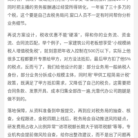
同时把主播的劳务报酬通过经营所得转化，一年省了三十多万的
个税，这个要是自己去税务局问,窗口人员不一定有时间帮你分析
业务细节。
再说方案设计，税收优惠不能“硬凑”，得和你的业务流、资金
流、合同流匹配，举个例子，一家建筑公司老板想享受“小规模纳
税人增值税免税”，就刻意把年收入控制在500万以下，实际上他
很多工程都要开专票给甲方，对方没法抵扣，最后甲方扣了他5%
的税点，反而亏了，我们给他设计的是：部分业务用一般纳税人
身份，部分业务分拆成小规模主体，同时用“甲供工程简易计税”
政策，既满足了甲方抵扣需求，又降低了自己的税负，这需要把
合同条款、发票开具、成本归集全部改一遍,光靠代办公司跑腿是
做不到的。
落地保障，从资料准备到申报提交，再到应对税务局的抽查、核
查，全程跟进，金税四期上线后，税务局会自动推送风险疑点，
研发费用占收入比例异常”“进项税额长期大于销项税额”等等，专
业机构会提前做风险自查，给你出整改建议，而不是出了问题再