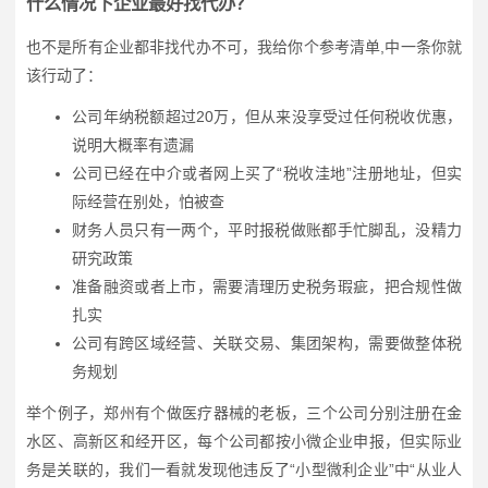
什么情况下企业最好找代办？
也不是所有企业都非找代办不可，我给你个参考清单,中一条你就
该行动了：
公司年纳税额超过20万，但从来没享受过任何税收优惠，
说明大概率有遗漏
公司已经在中介或者网上买了“税收洼地”注册地址，但实
际经营在别处，怕被查
财务人员只有一两个，平时报税做账都手忙脚乱，没精力
研究政策
准备融资或者上市，需要清理历史税务瑕疵，把合规性做
扎实
公司有跨区域经营、关联交易、集团架构，需要做整体税
务规划
举个例子，郑州有个做医疗器械的老板，三个公司分别注册在金
水区、高新区和经开区，每个公司都按小微企业申报，但实际业
务是关联的，我们一看就发现他违反了“小型微利企业”中“从业人