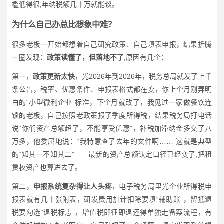
槛低得很,年纳税额几十万就能谈。
为什么自己办总比想象中难？
很多老板一开始都想着自己研究政策、自己填表申报，结果折腾
一圈发现：
政策读懂了，但落地不了
,原因有几个：
第一，
政策更新太快
，光2026年到2026年，税务总局就发了上千
条公告，税率、优惠条件、申报表格式都在变，你上个月刚弄明
白的“小型微利企业”标准，下个月就改了，我见过一家做餐饮连
锁的老板，自己按照老政策报了季度所得税，结果税务局打电话
说“你们资产总额超了，不能享受优惠”，补税加滞纳金多交了八
万多，他委屈地说：“我特意查了去年的文件啊……”这就是典型
的“知其一不知其二”——最新的资产总额认定口径已经变了,把租
赁权资产也算进去了。
第二，
申报系统复杂得让人头疼
，电子税务局里光企业所得税申
报表就有几十张附表，研发费用加计扣除要填“辅助账”，留抵退
税要勾选“退税标志”，增值税即征即退还得单独走备案流程，有