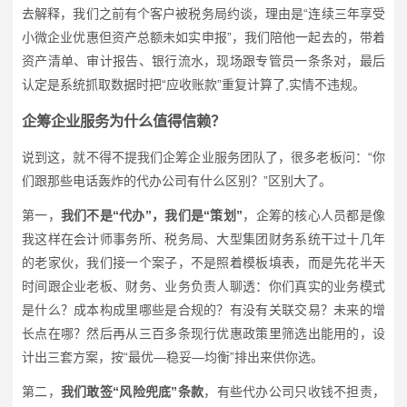
去解释，我们之前有个客户被税务局约谈，理由是“连续三年享受
小微企业优惠但资产总额未如实申报”，我们陪他一起去的，带着
资产清单、审计报告、银行流水，现场跟专管员一条条对，最后
认定是系统抓取数据时把“应收账款”重复计算了,实情不违规。
企筹企业服务为什么值得信赖？
说到这，就不得不提我们企筹企业服务团队了，很多老板问：“你
们跟那些电话轰炸的代办公司有什么区别？”区别大了。
第一，
我们不是“代办”，我们是“策划”
，企筹的核心人员都是像
我这样在会计师事务所、税务局、大型集团财务系统干过十几年
的老家伙，我们接一个案子，不是照着模板填表，而是先花半天
时间跟企业老板、财务、业务负责人聊透：你们真实的业务模式
是什么？成本构成里哪些是合规的？有没有关联交易？未来的增
长点在哪？然后再从三百多条现行优惠政策里筛选出能用的，设
计出三套方案，按“最优—稳妥—均衡”排出来供你选。
第二，
我们敢签“风险兜底”条款
，有些代办公司只收钱不担责，