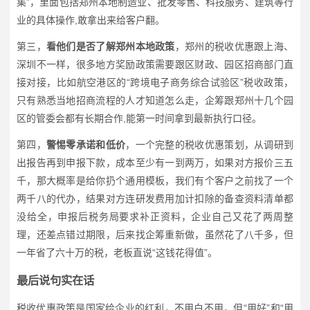
集”，里面包括郑州本地制造业、批发零售、科技服务、建筑等行
业的具体操作,敢拿出来给客户翻。
第三，
看他们是否了解郑州本地政策
，郑州的税收优惠跟上海、
深圳不一样，很多地方奖励政策需要跟区财政、园区招商部门直
接对接，比如航空港区的“跨境电子商务综合试验区”税收政策，
只有熟悉当地招商流程的人才知道怎么走，企筹跟郑州十几个园
区的管委会都有长期合作,能第一时间拿到最新执行口径。
第四，
警惕零承诺和低价
，一个完整的税收优惠策划，从调研到
出报告再到申报下款，成本至少有一到两万，如果对方报价三五
千，那大概率是给你扔个通用模板，我们有个客户之前找了一个
两千八的代办，结果对方连研发费用加计扣除的备查资料清单都
没给全，申报后税务局要求补正资料，企业自己又花了两周整
理，还差点错过期限，后来找企筹重新做，虽然花了八千多，但
一年省了六十万的税，老板直说“这钱花得值”。
最后说句实在话
税收优惠政策是国家给企业的红利，不用白不用，但“用好”和“用