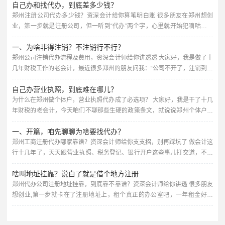
自己办和找代办，到底差多少钱？
郑州注册公司代办多少钱？资深会计给你算笔明白账 很多朋友在郑州想创
业，第一步就是注册公司，但一听到“代办”两个字，心里就开始犯嘀咕：这
代办费到底要多少？会不会被坑？我自己跑一趟行不行？作为在财税行业摸
一、为啥非得注销？不注销行不行？
爬滚打多年的会计师，我今天就跟你把这事聊透了，保证不说绕弯子的话,全
是干货。 先说说核心：郑州代办注册公司，价格一般在几百到几千块钱不等
郑州公司注销代办流程及费用，资深会计师给你讲透透 大家好，我是做了十
你可能会问，为啥不是统一价？因为不同人的需求不一样，代办...
几年财税工作的老会计，最近很多郑州的朋友问我：“公司不开了，注销到底
怎么搞？找代办要多少钱？靠谱不靠谱？”今天我就把郑州公司注销的那些
自己办营业执照，到底难在哪儿？
事，掰开了揉碎了讲清楚，咱们不整那些官腔，全是干货,你听完心里就有谱
了。 先给你泼盆冷水：公司不干了，千万别扔那儿不管，很多人觉得“反正
为什么在郑州做个体户，营业执照代办成了必选项？ 大家好，我是干了十几
没业务，零申报就行”，但零申报超过三个月，税务局就会把你列...
年财税的老会计，今天咱们不聊那些生硬的政策条文，就说说郑州个体户营
业执照代办这档子事，你可能会想，不就是办个证嘛，自己跑一趟行政大厅
一、开篇，咱先聊聊为啥要找代办？
不就行了？嘿，你要是这么想，八成得吃几次闭门羹，我这些年见过太多老
板，自己折腾半个月，结果材料不对、流程不懂，最后还得花钱找人办，今
郑州工商注册代办哪家靠谱？资深会计师给你支支招，别再踩坑了 做会计这
天我就把这里头的门道,掰开了揉碎了跟你唠清楚。 先说说咱郑州的情...
行十几年了，天天跟营业执照、税务登记、银行开户这些事儿打交道，不少
朋友一上来就问：“我自己去工商局跑一趟不行吗？为啥非得花个几百上千找
啥叫地址挂靠？说白了就是借个地方注册
代办？” 说实话，自己跑也不是不行，但您得想清楚——工商注册看着简
单，里头门道可不少，名字查重、经营范围怎么填、注册资本写多少、地址
郑州代办公司注册地址挂靠，到底靠不靠谱？资深会计师给你讲透 很多朋友
要求是什么、章程怎么起草……每一步都可能让你来回跑好几趟。...
想创业,第一步就卡在了注册地址上，租个真正的办公室吧，一年租金好几
万，对于刚起步的小老板来说，压力不小，不租吧，工商局又要求你必须有
个固定的经营场所，这时候，就有人跟你推荐“地址挂靠”或者“虚拟地址”，特