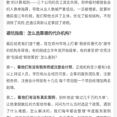
数”的计算规则——三个公司的员工其实共用，但申报时都按各自
的人数单独算，导致从业人数被严重低估，一旦被稽查，就要补
缴前面三年的税，我们帮他合并了主体，优化了股权结构，不但
消除了风险,还通过高新认定拿回了退税。
避坑指南：怎么选靠谱的代办机构？
最后给老板们提个醒，现在郑州市场上打着“税收优惠代办”旗号
的机构多得很，有的刚成立半年就开始接单，有的甚至把“空壳注
册”包装成“税收筹划”,怎么鉴别？
第一，
看他们有没有税务师或注册会计师
，正规机构至少要有3名
以上持证人员，学历和从业经历可查，企筹的服务团队里，注册
税务师、注册会计师就有十几位,每个项目配一个项目经理加两名
助理。
第二，
看他们有没有真实案例
，别听他说“做过几千万的大单”，
让他拿脱敏后的方案给你看，问问为什么当时选这个政策，遇到
了什么难题，怎么解决的，我们每年都会整理“年度服务案例