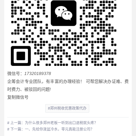
微信号：
17320189378
企筹会计专业团队，有丰富的办理经验！ 可帮您解决办证难、费
时费力、被驳回的问题!
复制微信号
#郑州税收优惠政策代办
# 上一篇：为什么很多郑州老板一听到出口退税就头疼？
# 下一篇：一、先给你泼盆冷水，零元真能注册公司？