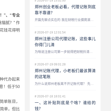
#
2026-07-19 15:02:00
郑州创业老板必看，代理记账到底
靠不靠谱？
！”、“专业
开篇先聊点实在的 我在财税行业摸爬滚打了十几年,在郑州也服...
猫腻？” 作
花钱花得明
#
2026-07-19 12:01:54
郑州注册公司代理记账，这些事儿
你得门儿清
为啥说注册公司第一步就得把财税拎清楚？ 咱们先聊聊一个最常...
#
2026-07-19 09:01:28
郑州记账代理，小老板们最该算清
的这笔账
种代办起来
为什么说郑州老板离不开记账代理？ 先跟你唠个实在嗑,我在财...
意！低于50
#
2026-07-18 18:01:41
简单账目，
一、这补贴到底是个啥？谁给的
钱？
简单，但比