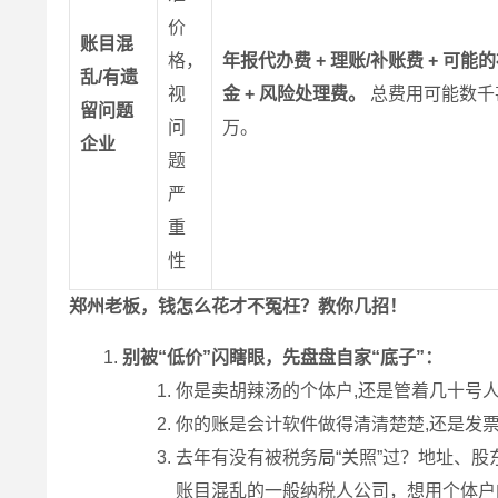
价
账目混
格，
年报代办费 + 理账/补账费 + 可能
乱/有遗
视
金 + 风险处理费。
总费用可能数千
留问题
问
万。
企业
题
严
重
性
郑州老板，钱怎么花才不冤枉？教你几招！
别被“低价”闪瞎眼，先盘盘自家“底子”：
你是卖胡辣汤的个体户,还是管着几十号
你的账是会计软件做得清清楚楚,还是发
去年有没有被税务局“关照”过？地址、
账目混乱的一般纳税人公司，想用个体户