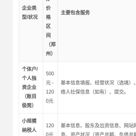
企业类
价
主要包含服务
型/状况
格
区
间
（郑
州）
个体户/
500
个人独
元 -
基本信息填报、经营状况（选填）
资企业
120
络人社保信息（如有）、提交。
（账目
0元
极简）
小规模
120
基本信息、股东及出资信息、网站
纳税人
0元
息、资产状况（资产总额、负债总