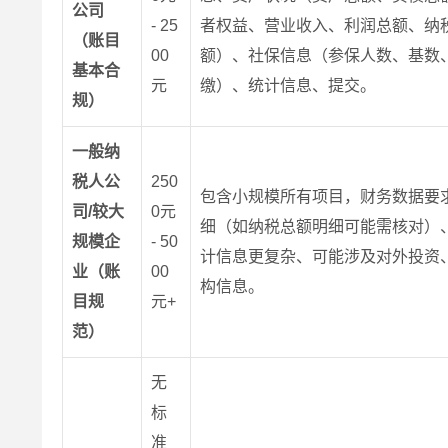
公司
- 25
者权益、营业收入、利润总额、纳
（账目
00
额）、社保信息（参保人数、基数
基本合
元
缴）、统计信息、提交。
规）
一般纳
税人公
250
包含小规模所有项目，财务数据要
司/较大
0元
细（如纳税总额明细可能需核对）
规模企
- 50
计信息更复杂、可能涉及对外投资
业（账
00
构信息。
目规
元+
范）
无
标
准