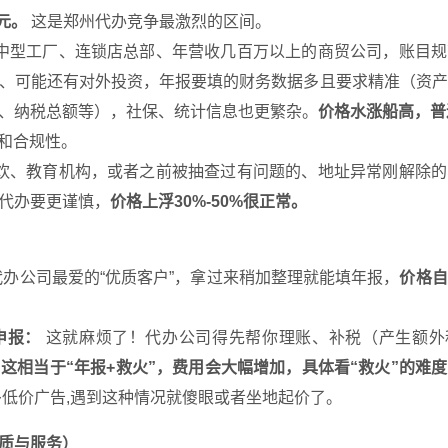
0元。
这是郑州代办竞争最激烈的区间。
中型工厂、连锁店总部、年营收几百万以上的商贸公司，账目规
、可能还有对外投资，年报要填的财务数据多且要求精准（资产
、纳税总额等），社保、统计信息也更繁杂。
价格水涨船高，普遍
和合规性。
饮、教育机构，或者之前被抽查过有问题的、地址异常刚解除的
代办要更谨慎，
价格上浮30%-50%很正常。
办公司最爱的“优质客户”，拿过来稍加整理就能填年报，
价格自
申报：
这就麻烦了！代办公司得先帮你理账、补税（产生额外
。
这相当于“年报+救火”，费用会大幅增加，具体看“救火”的难
低价广告,遇到这种情况就傻眼或者坐地起价了。
资质与服务）