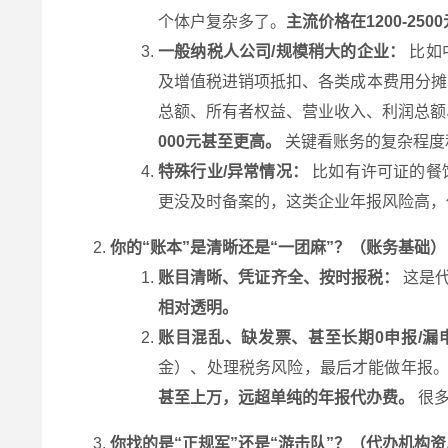
个体户复杂多了。
主流价格在1200-250
一般纳税人公司/规模稍大的企业：
比如
及增值税进销项抵扣、各类成本费用分摊
总额、所有者权益、营业收入、利润总额
000元甚至更高。
关键看账务的复杂程度
特殊行业/异常情况：
比如有许可证的餐
更没及时备案的，这类企业年报风险高，
你的“账本”是清晰还是“一团麻”？（账务基础）
账目清晰、凭证齐全、按时报税：
这是代
相对透明。
账目混乱、缺发票、甚至长期0申报/漏
金）、处理税务风险，最后才能做年报
甚至上万，远超单纯的年报代办费。
很多
你找的是“正规军”还是“游击队”？（代办机构