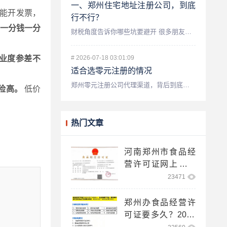
一、郑州住宅地址注册公司，到底
能开发票，
行不行？
一分钱一分
财税角度告诉你哪些坑要避开 很多朋友创业初期，最头疼的就是...
#
2026-07-18 03:01:09
业度参差不
适合选零元注册的情况
郑州零元注册公司代理渠道，背后到底藏着什么门道？ 先别急着...
险高。
低价
热门文章
河南郑州市食品经
营许可证网上申请
登录入口！
23471
郑州办食品经营许
可证要多久？2025
网上注册步骤！