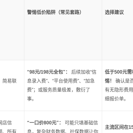
警惕低价陷阱（常见套路）
选择建议
“98元/198元全包”：
后续加收“信
低于500元
、简易联
息录入费”、“平台使用费”、“加急
惕！
确认是否
费”；或服务质量极差，敷衍了
有无隐形费
事。
细报价单。
网店信
“一口价800元”：
可能只填基础信
主流区间在150
额、所有
息，复杂财务数据、社保数据让你