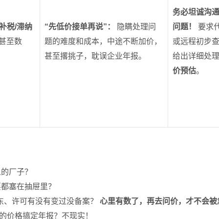
务必坦诚沟
的补税/滞纳
“先低价接单再说”：
隐瞒处理问
问题！
要求
甚至数
题的难度和成本，中途不断加价，
或远程初步
甚至撂挑子，耽误企业年报。
给出详细处
价预估
。
人的厂子？
票都塞在抽屉里？
股东、许可有没有变过没备案？
心里有数了，再去问价，才不会被
的价格搞定年报？不现实！