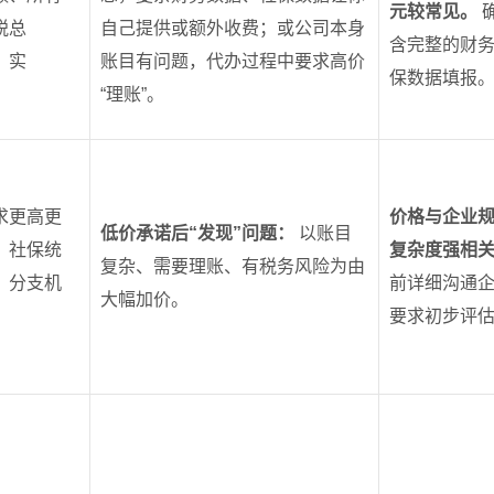
元较常见。
税总
自己提供或额外收费；或公司本身
含完整的财
、实
账目有问题，代办过程中要求高价
保数据填报
“理账”。
求更高更
价格与企业
低价承诺后“发现”问题：
以账目
、社保统
复杂度强相
复杂、需要理账、有税务风险为由
、分支机
前详细沟通
大幅加价。
要求初步评