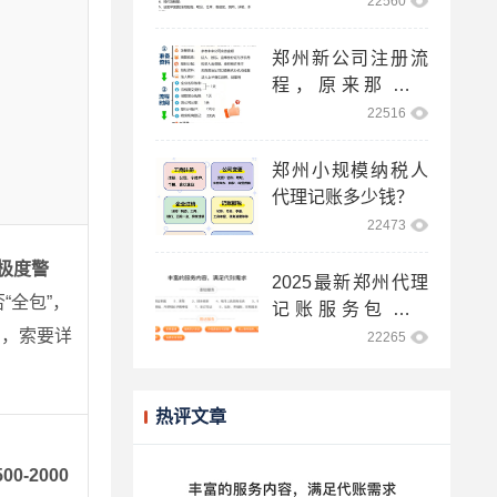
22560
郑州新公司注册流
程，原来那么简
单！
22516
郑州小规模纳税人
代理记账多少钱？
22473
需极度警
2025最新郑州代理
“全包”，
记账服务包含哪
些？
用，索要详
22265
热评文章
0-2000