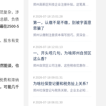
郑州高新区科技企业注册补贴，这笔真金白银你领了吗？ 最近不...
范复杂，涉
#
2026-07-18 15:01:28
总额、负债
第一，认缴不是不缴，别被字面意
在2500-5
思骗了
郑州认缴制注册资本填写技巧，资深会计师手把手教你避坑 咱们...
、股东有变
#
2026-07-18 12:01:13
一、开头唠几句，为啥郑州自贸区
这么香？
郑州自贸区公司注册，这些税收优惠你知道吗？——资深会计师为你...
然能谈，也
#
2026-07-18 09:01:31
税费和滞纳
为啥社保登记要和税务扯上关系？
度，可能几千
郑州社保登记与税务关联，企业主必知的财税要点 很多在郑州开...
#
2026-07-18 06:01:30