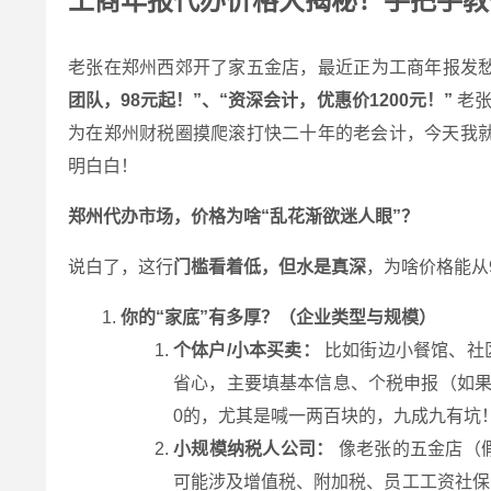
工商年报代办价格大揭秘！手把手教
老张在郑州西郊开了家五金店，最近正为工商年报发
团队，98元起！”、“资深会计，优惠价1200元！”
老张
为在郑州财税圈摸爬滚打快二十年的老会计，今天我就
明白白！
郑州代办市场，价格为啥“乱花渐欲迷人眼”？
说白了，这行
门槛看着低，但水是真深
，为啥价格能从
你的“家底”有多厚？（企业类型与规模）
个体户/小本买卖：
比如街边小餐馆、社
省心，主要填基本信息、个税申报（如
0的，尤其是喊一两百块的，九成九有坑
小规模纳税人公司：
像老张的五金店（
可能涉及增值税、附加税、员工工资社保