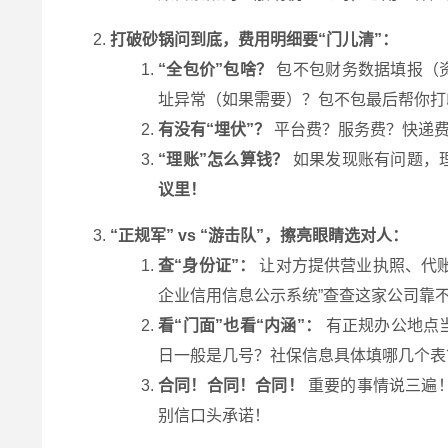
打破砂锅问到底，费用明细要“门儿清”：
“全包价”包啥？
包不包财务数据填报（
址异常（如果需要）？包不包最后帮你打
有没有“埋伏”？
平台费？服务费？快递费
“理账”怎么算钱？
如果发现账有问题，
议里！
“正规军” vs “游击队”，擦亮眼睛选对人：
查“身份证”：
让对方提供营业执照、代账
企业信用信息公示系统”查查这家公司靠
看“门面”也看“内涵”：
有正规办公地点
日一般是几号？社保信息具体填哪几个表
合同！合同！合同！
重要的事情说三遍！
别信口头承诺！