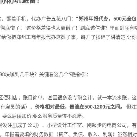
你防坑避雷！
愁，翻着手机，代办广告五花八门：
“郑州年报代办，500元全包
彻底懵了：“这价格差得也太离谱了！到底该信谁？里面到底有啥
给你把郑州工商年报代办这摊子事，掰开了揉碎了讲清楚,让你
98块喊到几千块？关键看这几个“硬指标”：
区便利店，账目简单，甚至很多没专职会计，就一本流水账，这
果有雇员的话），
价格相对最低，普遍在500-1200元之间。
但注
！要么后续加价,要么服务质量惨不忍睹。
假设注册成了公司）、小型设计工作室、刚起步的电商公司，有
，年报需要填的财务数据（资产、负债、收入、利润）虽然相对