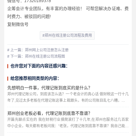
微信号：
17320189378
企筹会计专业团队，有丰富的办理经验！ 可帮您解决办证难、费
时费力、被驳回的问题!
复制微信号
#郑州在线注册公司流程及费用
# 上一篇：郑州网上公司注册怎么注册
# 下一篇：郑州在线注册公司流程图
也许您对下面的内容还感兴趣：
给您推荐相同类型的内容：
先想明白一件事，代理记账到底买的是什么？
郑州代理记账公司，到底该怎么选？一个老会计的真心话 做财税这一行十几
年了,见过太多老板在代理记账这事上栽跟头，有的公司账目乱七八糟，报税
报错被罚款；有的花了冤枉钱，服务却跟不上；还有的甚至被不靠谱的代理
郑州创业老板必看，代理记账到底靠不靠谱？
公司坑得差点关门，今天我就用大白话，跟郑州的老板们聊聊，选代理记账
公司到底该看什么、避什么坑，不讲虚的，全是实战经验。 很多老板以为代
开篇先聊点实在的 我在财税行业摸爬滚打了十几年,在郑州也服务过几百家
理记账就是“每个月有人帮你报个税、做个账”，价格越低越好，错...
中小企业，每天都有老板问我：“老张，代理记账到底靠不靠谱？我自己能不
能省了这笔钱？”说实话，问这个问题的老板，十个有八个最后都老老实实找