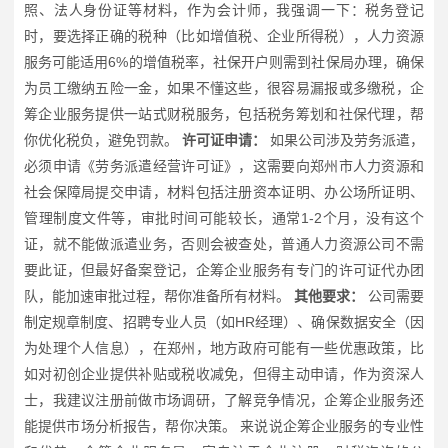
照、法人身份证等材料，作为会计师，我强调一下：税务登记
时，要选择正确的税种（比如增值税、企业所得税），人力资源
服务可能适用6%的增值税率，社保开户则需到社保局办理，确保
为员工缴纳五险一金，如果不懂这些，很容易漏报或多缴税，企
筹企业服务提供一站式财税服务，包括税务筹划和社保代理，帮
你优化税负，避免罚款。
许可证申请：
如果公司涉及劳务派遣，
必须申请《劳务派遣经营许可证》，这需要向郑州市人力资源和
社会保障局提交申请，材料包括注册资本证明、办公场所证明、
管理制度文件等，审批时间可能较长，通常1-2个月，没有这个
证，就不能做派遣业务，否则会被查处，普通人力资源公司不需
要此证，但最好备案登记，企筹企业服务有专门的许可证代办团
队，能加速审批过程，帮你准备所有材料。
其他要求：
公司需要
制定规章制度、招聘专业人员（如HR经理）、确保数据安全（因
为处理个人信息），在郑州，地方政府可能有一些优惠政策，比
如对初创企业提供补贴或税收减免，但得主动申请，作为资深人
士，我建议注册前做市场调研，了解竞争情况，企筹企业服务还
能提供市场分析报告，帮你决策。 来说说企筹企业服务的专业性