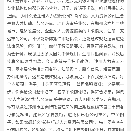
释注册要求、步骤、注意事项，还会提到像企筹企业服务这样的
专业机构如何帮你省心省力，好了，废话不多说，咱们直接进入
正题。 为什么要注册人力资源公司？简单说，人力资源公司主要
是做人才招聘、劳务派遣、培训咨询等业务，在郑州这样的二线
城市，经济发展快，企业对人力资源服务的需求很大，注册一家
这样的公司，不仅能帮你抓住市场机会，还能通过规范运营避免
法律风险，但注册前，你得了解清楚要求，否则可能会踩坑，作
为会计师，我见过太多人因为不懂规则，注册时出问题，导致后
续税务麻烦或罚款，今天我就来手把手教你。 注册人力资源公
司，基本要求包括公司名称、注册资本、股东信息、经营范围、
办公地址等，这些是硬性规定，必须满足，下面我分点细说，每
个点都配上例子，让你更容易理解。
公司名称核准：
这是第一
步，你得给公司起个名字，名字不能随便取，得符合规定，得包
含“人力资源”或“劳务派遣”等关键词，以表明业务类型，在郑州，
你可以通过郑州市工商行政管理局的网上系统或线下窗口申请名
称预先核准，建议名字要独特，避免和已有公司重名，举个例
子，如果你想起名“郑州卓越人力资源有限公司”，先上网查查有
没有同名的，如果通过了，核准通知书有效期为6个月，在这期间