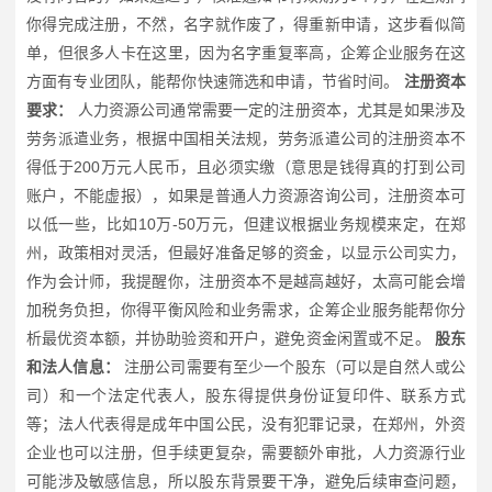
你得完成注册，不然，名字就作废了，得重新申请，这步看似简
单，但很多人卡在这里，因为名字重复率高，企筹企业服务在这
方面有专业团队，能帮你快速筛选和申请，节省时间。
注册资本
要求：
人力资源公司通常需要一定的注册资本，尤其是如果涉及
劳务派遣业务，根据中国相关法规，劳务派遣公司的注册资本不
得低于200万元人民币，且必须实缴（意思是钱得真的打到公司
账户，不能虚报），如果是普通人力资源咨询公司，注册资本可
以低一些，比如10万-50万元，但建议根据业务规模来定，在郑
州，政策相对灵活，但最好准备足够的资金，以显示公司实力，
作为会计师，我提醒你，注册资本不是越高越好，太高可能会增
加税务负担，你得平衡风险和业务需求，企筹企业服务能帮你分
析最优资本额，并协助验资和开户，避免资金闲置或不足。
股东
和法人信息：
注册公司需要有至少一个股东（可以是自然人或公
司）和一个法定代表人，股东得提供身份证复印件、联系方式
等；法人代表得是成年中国公民，没有犯罪记录，在郑州，外资
企业也可以注册，但手续更复杂，需要额外审批，人力资源行业
可能涉及敏感信息，所以股东背景要干净，避免后续审查问题，