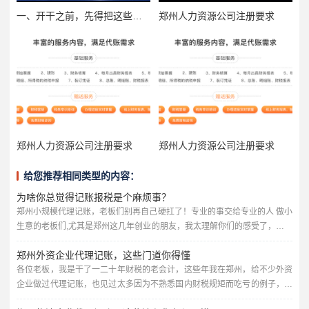
一、开干之前，先得把这些硬条件备齐
郑州人力资源公司注册要求
郑州人力资源公司注册要求
郑州人力资源公司注册要求
给您推荐相同类型的内容：
为啥你总觉得记账报税是个麻烦事？
郑州小规模代理记账，老板们别再自己硬扛了！专业的事交给专业的人 做小
生意的老板们,尤其是郑州这几年创业的朋友，我太理解你们的感受了，公司
刚成立，业务刚起步，每一分钱都要花在刀刃上，一听到“代理记账”这四个
郑州外资企业代理记账，这些门道你得懂
字，第一反应就是：“不就是记个账报个税嘛，我自己上心点，或者让家里亲
戚帮忙弄弄，能省点是点。” 可是，等真到了月底、季度末、年底，你就会
各位老板，我是干了一二十年财税的老会计，这些年我在郑州，给不少外资
发现，这事儿真没那么简单。 每个月要整理一堆发票、收据，...
企业做过代理记账，也见过太多因为不熟悉国内财税规矩而吃亏的例子，今
天咱就敞开聊聊，郑州的外资企业为啥需要代理记账，这里头到底有哪些坑,