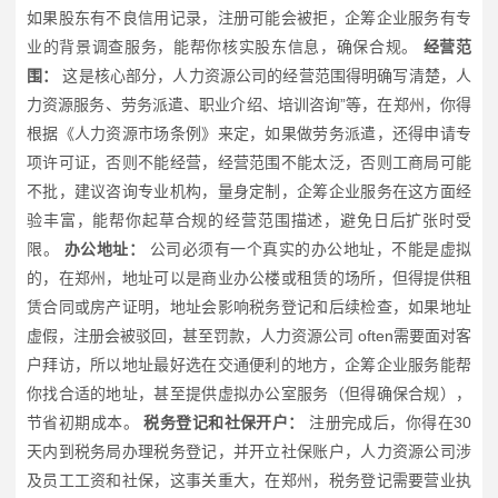
如果股东有不良信用记录，注册可能会被拒，企筹企业服务有专
业的背景调查服务，能帮你核实股东信息，确保合规。
经营范
围：
这是核心部分，人力资源公司的经营范围得明确写清楚，人
力资源服务、劳务派遣、职业介绍、培训咨询”等，在郑州，你得
根据《人力资源市场条例》来定，如果做劳务派遣，还得申请专
项许可证，否则不能经营，经营范围不能太泛，否则工商局可能
不批，建议咨询专业机构，量身定制，企筹企业服务在这方面经
验丰富，能帮你起草合规的经营范围描述，避免日后扩张时受
限。
办公地址：
公司必须有一个真实的办公地址，不能是虚拟
的，在郑州，地址可以是商业办公楼或租赁的场所，但得提供租
赁合同或房产证明，地址会影响税务登记和后续检查，如果地址
虚假，注册会被驳回，甚至罚款，人力资源公司 often需要面对客
户拜访，所以地址最好选在交通便利的地方，企筹企业服务能帮
你找合适的地址，甚至提供虚拟办公室服务（但得确保合规），
节省初期成本。
税务登记和社保开户：
注册完成后，你得在30
天内到税务局办理税务登记，并开立社保账户，人力资源公司涉
及员工工资和社保，这事关重大，在郑州，税务登记需要营业执