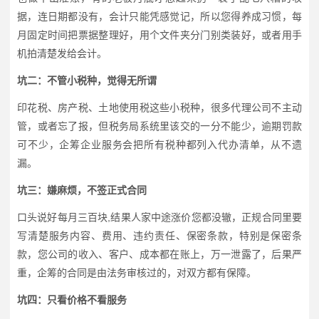
据，连日期都没有，会计只能凭感觉记，所以您得养成习惯，每
月固定时间把票据整理好，用个文件夹分门别类装好，或者用手
机拍清楚发给会计。
坑二：不管小税种，觉得无所谓
印花税、房产税、土地使用税这些小税种，很多代理公司不主动
管，或者忘了报，但税务局系统里该交的一分不能少，逾期罚款
可不少，企筹企业服务会把所有税种都列入代办清单，从不遗
漏。
坑三：嫌麻烦，不签正式合同
口头说好每月三百块,结果人家中途涨价您都没辙，正规合同里要
写清楚服务内容、费用、违约责任、保密条款，特别是保密条
款，您公司的收入、客户、成本都在账上，万一泄露了，后果严
重，企筹的合同是由法务审核过的，对双方都有保障。
坑四：只看价格不看服务