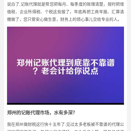
说白了,记账代理就是帮您把每月、每季度的账理清楚，按时把增
值税、企业所得税、个税这些报了，年底再把工商年报、汇算清
缴做了，您只管安心做生意，财务上的烦心事儿交给专业的人。
郑州的记账代理市场，水有多深？
我在郑州做财税这行快十五年了,见过太多老板被不靠谱的代理公