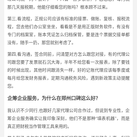
那几天报税期，他能仔细看您的账吗？根本顾不过来。
第三,看流程，正规公司应该有标准的接票、做账、复核、报税流
程，您去他们办公室坐坐，看看是不是用正版财务软件，有没有
专门的档案室，账本凭证怎么归档保管，要是连个票据交接单都
没有，随手一扔，那您就别考虑了。
第四,看沟通，签合同前，问清楚对方怎么跟您对接，有的代理公
司跟您要了发票就石沉大海，半年不给您看一次报表，除了要钱
的时候出现，其他时间跟消失一样，好的记账代理应该每季度或
每月给您发财务报表，定期沟通税务风险，遇到新政策主动提醒
您。
企筹企业服务，为什么在郑州口碑这么好？
我认识不少同行,也跟好几家代理公司合作过，但说到专业性，企
筹企业服务确实让我印象深刻，他们不是那种“填表机器”，而是
真正把财税当作管理工具来用的。