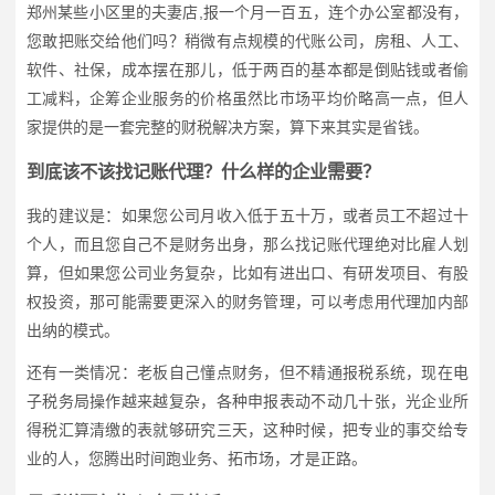
郑州某些小区里的夫妻店,报一个月一百五，连个办公室都没有，
您敢把账交给他们吗？稍微有点规模的代账公司，房租、人工、
软件、社保，成本摆在那儿，低于两百的基本都是倒贴钱或者偷
工减料，企筹企业服务的价格虽然比市场平均价略高一点，但人
家提供的是一套完整的财税解决方案，算下来其实是省钱。
到底该不该找记账代理？什么样的企业需要？
我的建议是：如果您公司月收入低于五十万，或者员工不超过十
个人，而且您自己不是财务出身，那么找记账代理绝对比雇人划
算，但如果您公司业务复杂，比如有进出口、有研发项目、有股
权投资，那可能需要更深入的财务管理，可以考虑用代理加内部
出纳的模式。
还有一类情况：老板自己懂点财务，但不精通报税系统，现在电
子税务局操作越来越复杂，各种申报表动不动几十张，光企业所
得税汇算清缴的表就够研究三天，这种时候，把专业的事交给专
业的人，您腾出时间跑业务、拓市场，才是正路。