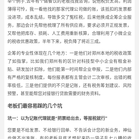
举个例子,去年有个做餐饮的老板找我咨询，说他税负太高，利润
薄得可怜，我一看他找的那家代理公司做的账，该抵扣的发票都
没进项，成本乱结，导致多交了冤枉税，后来他换成企筹企业服
务，那边会计先帮他梳理了所有供应商，要求必须开正规发票，
又帮他把库存、损耗、人工费用重新核算，合理利用了小微企业
的税收优惠政策，半年下来，税负降了将近三成。
企筹的专业性体现在几个地方：一是他们对郑州本地的税收政策
了如指掌，比如我们郑州有的区针对科技型中小企业有租金补
贴、研发加计扣除，他们能第一时间帮企业申报，二是他们内部
有严格的复核制度，每份报表都有主管会计二次审核，出错的概
率极低，三是他们提供的不只是记账，还有税务筹划建议、风险
预警，甚至能帮您对接银行贷款需要的财务资料。
老板们最容易踩的几个坑
坑一：以为记账代理就是“把票给出去，等报税就行”
您要是不给发票、不给银行回单、不告诉会计您的新业务，神仙
也做不出准账，有的老板月底才想起来扔一袋子乱七八糟的收