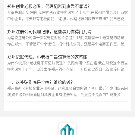
郑州创业老板必看，代理记账到底靠不靠谱？
公司坑得差点关门，今天我就用大白话，跟郑州的老板们聊聊，选代理记账
公司到底该看什么、避什么坑，不讲虚的，全是实战经验。 很多老板以为代
开篇先聊点实在的 我在财税行业摸爬滚打了十几年,在郑州也服务过几百家
理记账就是“每个月有人帮你报个税、做个账”，价格越低越好，错...
中小企业，每天都有老板问我：“老张，代理记账到底靠不靠谱？我自己能不
能省了这笔钱？”说实话，问这个问题的老板，十个有八个最后都老老实实找
郑州注册公司代理记账，这些事儿你得门儿清
了代账公司，为啥？因为踩过的坑太深了。 今天我就掰开揉碎给你讲讲,郑
州做代理记账的门道，咱们不讲那些云里雾里的专业术语，全是大白话，保
为啥说注册公司第一步就得把财税拎清楚？ 咱们先聊聊一个最常见的场景：
你在郑州，不管是开个小饭馆、搞个科技公司，还是弄个电商工作室，第一
证你听完心里有数。 代理记账到底在干啥？别想得太玄乎...
步肯定是去工商局注册个营业执照，这事儿看着简单，但后续的财税问题，
郑州记账代理，小老板们最该算清的这笔账
才是真正考验人的地方，很多老板一开始觉得，注册嘛，找个代办花个几百
块钱，营业执照拿到手就完事了，可等到税务登记、银行开户、记账报税这
为什么说郑州老板离不开记账代理？ 先跟你唠个实在嗑,我在财税这个行当
些事儿堆过来，才发现自己两眼一抹黑。 我跟你说,作为干了十几年财...
摸爬滚打十几年，见过太多郑州的小老板，一开始都觉得自己管账没问题，
夫妻店嘛，进货卖货，流水记在本子上，月底一加一减，好像也不难，可一
一、这补贴到底是个啥？谁给的钱？
旦生意做大了，麻烦就跟着来了——税务局要申报、发票要管理、社保要核
对、年终汇算清缴要算……这些活，真不是随便翻翻会计书就能干好的。 我
郑州高新区科技企业注册补贴，这笔真金白银你领了吗？ 最近不少创业者问
给你举个例子,前两年有个做餐饮的客户，在郑州开了三家店，一直让...
我,说听说郑州高新区对科技企业有注册补贴，到底是不是真的？能补多少？
怎么才能拿到？作为一名在财税行当里摸爬滚打十几年的老会计，我可以负
责任地告诉你：这补贴是真的，而且政策还挺实在，很多人因为不了解门
道，要么错过了申报时间，要么材料准备不齐全，白白浪费了机会，今天我
就把这事儿掰开了揉碎了给你讲清楚，顺便聊聊怎么借助专业机构——比
如...