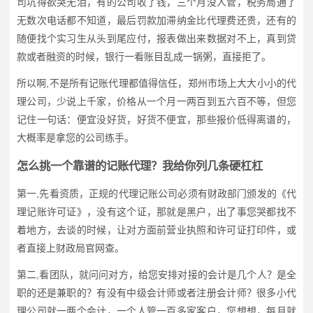
司坑得欲哭无泪，有的公司收了钱，三个月没人管，税务局通了
无数次电话都不知道，最后罚款加滞纳金比代理费还贵，还有的
随便找个实习生从头到尾应付，报表做出来数据对不上，真到贷
款或者融资的时候，银行一看账目乱成一锅粥，直接拒了。
所以啊,不是所有记账代理都值得信任，郑州市场上大大小小的代
理公司，少说上千家，价格从一个月一两百到五六百不等，但您
记住一句话：便宜没好货，好货不便宜，那些报价低得离谱的，
大概率是拿您的公司练手。
怎么挑一个靠谱的记账代理？我给你列几条硬杠杠
第一,先看资质，正规的代理记账公司必须有财政部门颁发的《代
理记账许可证》，没有这个证，那就是黑户，出了事您哭都找不
着地方，去谈的时候，让对方面前营业执照和许可证打印件，或
者直接上财政局官网查。
第二,看团队，就问问对方，给您安排对接的会计是几个人？是全
职的还是兼职的？有没有中级会计师或者注册会计师？很多小代
理公司就一两个会计，一个人管一百多家客户，您想想，每月就