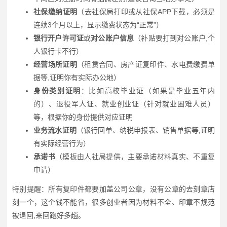
社保缴纳证明
（去社保局打印或从社保APP下载，必须是
连续3个月以上，显示缴费状态为“正常”）
银行开户许可证
或
对公账户信息
（补贴要打到对公账户,个
人银行卡不行）
经营场所证明
（租赁合同、房产证复印件、水电费缴费单
据等,证明你有实际办公地）
身份类别证明
：比如高校毕业证（如果是毕业五年内
的）、退役军人证、就业创业证（针对就业困难人员）
等，根据你的身份提供对应证明
业务流水证明
（银行回单、纳税申报表、销售单据等,证明
有实际经营行为）
承诺书
（模板由人社局提供，主要承诺材料真实、不重复
申请）
特别提醒：所有复印件都要加盖公司公章，没有公章的去刻章店
刻一个，这个钱不能省，很多创业者因为材料不全、印章不规范
被退回,来回跑好多趟。