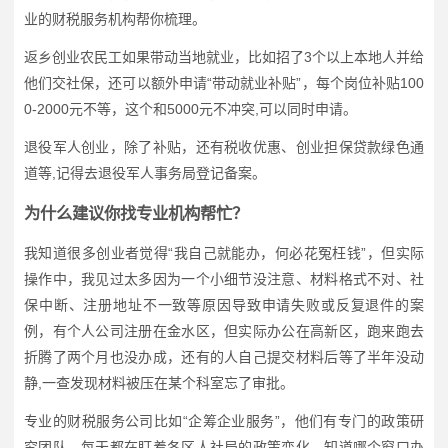
业的财税服务机构帮你梳理。
返乡创业农民工如果带动当地就业，比如招了3个以上本地人并给
他们交社保，还可以额外申请“带动就业补贴”，每个岗位补贴100
0-2000元不等，这个和5000元不冲突,可以同时申请。
退役军人创业，除了补贴，还有税收优惠、创业担保贷款绿色通
道等,记得去退役军人事务局登记备案。
为什么建议你找专业机构帮忙？
我知道很多创业者觉得“我自己就能办，何必花冤枉钱”，但实际
操作中，我见过太多因为一个小细节没注意、材料格式不对、社
保中断、注册地址不一致等原因导致申请失败或反复退件的案
例，有个人公司注册在金水区，但实际办公在高新区，跑来跑去
折腾了两个月也没办成，还有的人自己提交材料后等了半年没动
静,一查发现材料被压在某个科室忘了审批。
专业的财税服务公司比如“企筹企业服务”，他们有专门的政策研
究团队，每天都在盯着各区人社局的政策变化，知道哪个窗口办