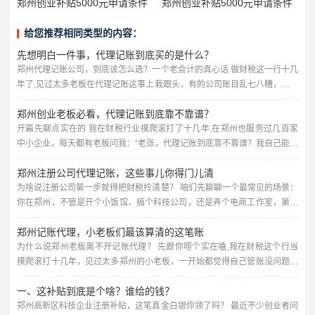
郑州创业补贴5000元申请条件
郑州创业补贴5000元申请条件
给您推荐相同类型的内容：
先想明白一件事，代理记账到底买的是什么？
郑州代理记账公司，到底该怎么选？一个老会计的真心话 做财税这一行十几
年了,见过太多老板在代理记账这事上栽跟头，有的公司账目乱七八糟，报税
报错被罚款；有的花了冤枉钱，服务却跟不上；还有的甚至被不靠谱的代理
郑州创业老板必看，代理记账到底靠不靠谱？
公司坑得差点关门，今天我就用大白话，跟郑州的老板们聊聊，选代理记账
公司到底该看什么、避什么坑，不讲虚的，全是实战经验。 很多老板以为代
开篇先聊点实在的 我在财税行业摸爬滚打了十几年,在郑州也服务过几百家
理记账就是“每个月有人帮你报个税、做个账”，价格越低越好，错...
中小企业，每天都有老板问我：“老张，代理记账到底靠不靠谱？我自己能不
能省了这笔钱？”说实话，问这个问题的老板，十个有八个最后都老老实实找
郑州注册公司代理记账，这些事儿你得门儿清
了代账公司，为啥？因为踩过的坑太深了。 今天我就掰开揉碎给你讲讲,郑
州做代理记账的门道，咱们不讲那些云里雾里的专业术语，全是大白话，保
为啥说注册公司第一步就得把财税拎清楚？ 咱们先聊聊一个最常见的场景：
你在郑州，不管是开个小饭馆、搞个科技公司，还是弄个电商工作室，第一
证你听完心里有数。 代理记账到底在干啥？别想得太玄乎...
步肯定是去工商局注册个营业执照，这事儿看着简单，但后续的财税问题，
郑州记账代理，小老板们最该算清的这笔账
才是真正考验人的地方，很多老板一开始觉得，注册嘛，找个代办花个几百
块钱，营业执照拿到手就完事了，可等到税务登记、银行开户、记账报税这
为什么说郑州老板离不开记账代理？ 先跟你唠个实在嗑,我在财税这个行当
些事儿堆过来，才发现自己两眼一抹黑。 我跟你说,作为干了十几年财...
摸爬滚打十几年，见过太多郑州的小老板，一开始都觉得自己管账没问题，
夫妻店嘛，进货卖货，流水记在本子上，月底一加一减，好像也不难，可一
一、这补贴到底是个啥？谁给的钱？
旦生意做大了，麻烦就跟着来了——税务局要申报、发票要管理、社保要核
对、年终汇算清缴要算……这些活，真不是随便翻翻会计书就能干好的。 我
郑州高新区科技企业注册补贴，这笔真金白银你领了吗？ 最近不少创业者问