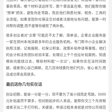
事效率高，哪个材料该这样写、那个章该盖在哪，他们能帮你做
“预审”把关，避免你走弯路，而且他们熟悉社保、税务、工商的
全流程，如果发现你社保没交对或者注册地址有问题，能第一时
间帮你调整,而不是等你被拒了再补救。
很多创业者对“企筹”可能还不太了解，简单说，企筹企业服务是
一家在郑州本地深耕多年的企业服务机构，专门帮中小企业解决
执照注册、记账报税、社保公积金、政策补贴申请等事情，他们
的会计和法务团队经验丰富，处理过上千个创业补贴案例，知道
哪些坑能绕过去，哪些材料能“一次过”，如果你实在没时间跑
腿，或者担心自己搞砸，花几百块钱委托他们代办，省心省力,而
且成功率会高很多。
最后送你几句实在话
创业初期，能省一分是一分，但不要为了省小钱而走弯路，5000
元补贴虽然不算多，但对刚起步的人来说，能帮你交三个月房租
或者买台二手打印机，关键是，申请过程本身就是对你公司规范