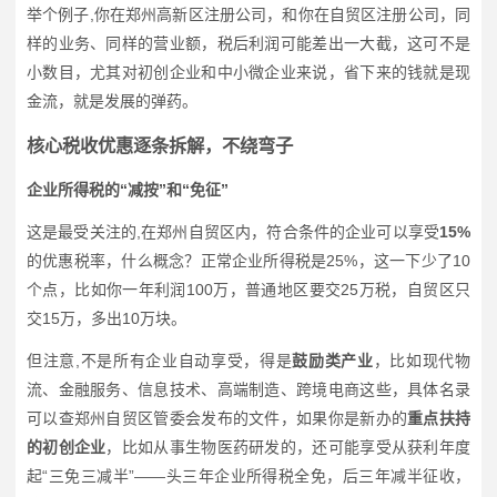
举个例子,你在郑州高新区注册公司，和你在自贸区注册公司，同
样的业务、同样的营业额，税后利润可能差出一大截，这可不是
小数目，尤其对初创企业和中小微企业来说，省下来的钱就是现
金流，就是发展的弹药。
核心税收优惠逐条拆解，不绕弯子
企业所得税的“减按”和“免征”
这是最受关注的,在郑州自贸区内，符合条件的企业可以享受
15%
的优惠税率，什么概念？正常企业所得税是25%，这一下少了10
个点，比如你一年利润100万，普通地区要交25万税，自贸区只
交15万，多出10万块。
但注意,不是所有企业自动享受，得是
鼓励类产业
，比如现代物
流、金融服务、信息技术、高端制造、跨境电商这些，具体名录
可以查郑州自贸区管委会发布的文件，如果你是新办的
重点扶持
的初创企业
，比如从事生物医药研发的，还可能享受从获利年度
起“三免三减半”——头三年企业所得税全免，后三年减半征收，