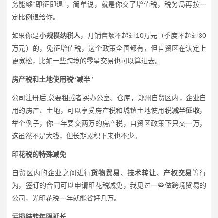
务能够“即征即退”，简单说，就是你交了增值税，税务局再按一
定比例退给你。
如果你是
小规模纳税人
，月销售额不超过10万元（季度不超过30
万元）的，免征增值税，这个政策全国都有，但自贸区在认定上
更宽松，比如一些跨境的零星交易也可以算进去。
房产税和土地使用税“减半”
公司注册后,总要租或者买办公室、仓库，郑州自贸区内，企业自
用的房产、土地，可以享受房产税和城镇土地使用税
减半征收
，
举个例子，你一年要交两万的房产税，自贸区政策下只交一万，
这虽然不是大钱，但长期累积下来也不少。
印花税的特殊减免
自贸区内的企业之间进行
货物贸易
、
技术转让
、
产权交易
等行
为，签订的合同可以申请印花税减免，我见过一些做跨境贸易的
公司，光印花税一年就能省好几万。
亏损结转年限延长