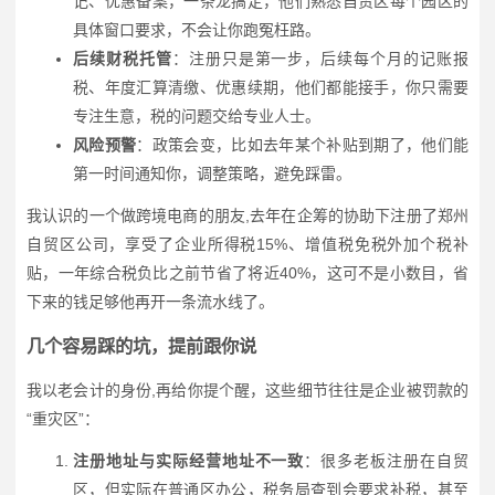
记、优惠备案，一条龙搞定，他们熟悉自贸区每个园区的
具体窗口要求，不会让你跑冤枉路。
后续财税托管
：注册只是第一步，后续每个月的记账报
税、年度汇算清缴、优惠续期，他们都能接手，你只需要
专注生意，税的问题交给专业人士。
风险预警
：政策会变，比如去年某个补贴到期了，他们能
第一时间通知你，调整策略，避免踩雷。
我认识的一个做跨境电商的朋友,去年在企筹的协助下注册了郑州
自贸区公司，享受了企业所得税15%、增值税免税外加个税补
贴，一年综合税负比之前节省了将近40%，这可不是小数目，省
下来的钱足够他再开一条流水线了。
几个容易踩的坑，提前跟你说
我以老会计的身份,再给你提个醒，这些细节往往是企业被罚款的
“重灾区”：
注册地址与实际经营地址不一致
：很多老板注册在自贸
区，但实际在普通区办公，税务局查到会要求补税，甚至