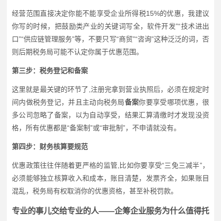
经营范围直接决定你能不能享受企业所得税15%的优惠，我建议
你写的时候，把鼓励类产业的关键词写全，软件开发”“技术进出
口”“供应链管理服务”等，不要只写“商贸”“咨询”这种泛泛的词，否
则后期税务局可能不认定你属于优惠范围。
第三步：税务登记和备案
这里就是最关键的环节了,注册完拿到营业执照后，必须在规定时
间内做税务登记，并且主动向税务局
备案
你要享受哪项优惠，很
多公司忽略了备案，以为自动享受，结果汇算清缴时才发现没资
格，所有优惠都是“备案制”或“审批制”，不申请就没有。
第四步：财务核算要规范
优惠政策往往伴随着更严格的监管,比如你要享受“三免三减半”，
必须能够独立核算收入和成本，账目清楚，发票齐全，如果账目
混乱，税务局有权取消你的优惠资格，甚至补税罚款。
专业的事儿交给专业的人——企筹企业服务为什么值得托