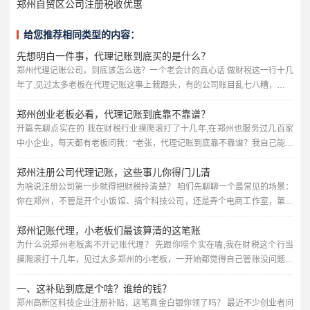
郑州自贸区公司注册税收优惠
给您推荐相同类型的内容：
先想明白一件事，代理记账到底买的是什么？
郑州代理记账公司，到底该怎么选？一个老会计的真心话 做财税这一行十几
年了,见过太多老板在代理记账这事上栽跟头，有的公司账目乱七八糟，报税
报错被罚款；有的花了冤枉钱，服务却跟不上；还有的甚至被不靠谱的代理
郑州创业老板必看，代理记账到底靠不靠谱？
公司坑得差点关门，今天我就用大白话，跟郑州的老板们聊聊，选代理记账
公司到底该看什么、避什么坑，不讲虚的，全是实战经验。 很多老板以为代
开篇先聊点实在的 我在财税行业摸爬滚打了十几年,在郑州也服务过几百家
理记账就是“每个月有人帮你报个税、做个账”，价格越低越好，错...
中小企业，每天都有老板问我：“老张，代理记账到底靠不靠谱？我自己能不
能省了这笔钱？”说实话，问这个问题的老板，十个有八个最后都老老实实找
郑州注册公司代理记账，这些事儿你得门儿清
了代账公司，为啥？因为踩过的坑太深了。 今天我就掰开揉碎给你讲讲,郑
州做代理记账的门道，咱们不讲那些云里雾里的专业术语，全是大白话，保
为啥说注册公司第一步就得把财税拎清楚？ 咱们先聊聊一个最常见的场景：
你在郑州，不管是开个小饭馆、搞个科技公司，还是弄个电商工作室，第一
证你听完心里有数。 代理记账到底在干啥？别想得太玄乎...
步肯定是去工商局注册个营业执照，这事儿看着简单，但后续的财税问题，
郑州记账代理，小老板们最该算清的这笔账
才是真正考验人的地方，很多老板一开始觉得，注册嘛，找个代办花个几百
块钱，营业执照拿到手就完事了，可等到税务登记、银行开户、记账报税这
为什么说郑州老板离不开记账代理？ 先跟你唠个实在嗑,我在财税这个行当
些事儿堆过来，才发现自己两眼一抹黑。 我跟你说,作为干了十几年财...
摸爬滚打十几年，见过太多郑州的小老板，一开始都觉得自己管账没问题，
夫妻店嘛，进货卖货，流水记在本子上，月底一加一减，好像也不难，可一
一、这补贴到底是个啥？谁给的钱？
旦生意做大了，麻烦就跟着来了——税务局要申报、发票要管理、社保要核
对、年终汇算清缴要算……这些活，真不是随便翻翻会计书就能干好的。 我
郑州高新区科技企业注册补贴，这笔真金白银你领了吗？ 最近不少创业者问