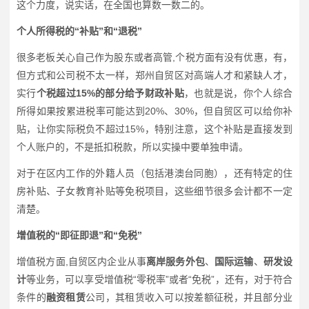
这个力度，说实话，在全国也算数一数二的。
个人所得税的“补贴”和“退税”
很多老板关心自己作为股东或者高管,个税方面有没有优惠，有，
但方式和公司税不太一样，郑州自贸区对高端人才和紧缺人才，
实行
个税超过15%的部分给予财政补贴
，也就是说，你个人综合
所得如果按累进税率可能达到20%、30%，但自贸区可以给你补
贴，让你实际税负不超过15%，特别注意，这个补贴是直接发到
个人账户的，不是抵扣税款，所以实操中要单独申请。
对于在区内工作的外籍人员（包括港澳台同胞），还有特定的住
房补贴、子女教育补贴等免税项目，这些细节很多会计都不一定
清楚。
增值税的“即征即退”和“免税”
增值税方面,自贸区内企业从事
离岸服务外包
、
国际运输
、
研发设
计
等业务，可以享受增值税“零税率”或者“免税”，还有，对于符合
条件的
融资租赁
公司，其租赁收入可以按差额征税，并且部分业