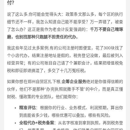
付？
说了这么多,你可能会觉得头大：政策条文那么多，每个区的执行
细节还不一样，我怎么知道自己能不能享受？万一弄错了，被查
了怎么办？这正是我作为老会计反复强调的：
千万不要自己瞎琢
磨，也别找那种只跑腿不担责任的代办
。
我这些年见过太多案例,有的公司注册时图便宜，花了300块找了
个小店代办，结果注册地址是假的，税务登记没做，最后被列入
经营异常；有的公司账目自己请了个兼职会计，结果把增值税免
税和即征即退搞混了，多交了十几万冤枉税。
如果你想在郑州自贸区扎下根,
企筹企业服务
绝对是你值得信赖的
伙伴，他们不是那种“办完执照就撒手不管”的中介，而是真正懂
财税、懂政策的专业团队，他们能帮你：
精准评估
：根据你的行业、业务模式、利润预期，算出你
到底能省多少钱，哪些优惠可以叠加，哪些有风险。
全程代办+税务备案
：从名字核准到拿到执照，再到税务登