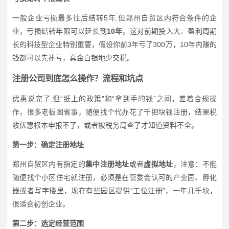
一般企业亏损最多往后结转5年,但郑州自贸区内符合条件的企
业，亏损结转年限可以延长到
10年
，这对前期投入大、盈利周期
长的科技型企业特别重要，假设你前3年亏了300万，10年内赚的
钱都可以先补亏，真金白银地少交税。
注册公司到底怎么操作？流程和坑点
优惠说完了,但“纸上的政策”和“拿到手的钱”之间，差着合规操
作，很多老板图省事，随便找个代办花了千把块钱注册，结果税
收优惠根本申报不了，或者被税务局查了才知道资料不全。
第一步：确定注册地址
郑州自贸区内有指定的
集中注册地址
或者
虚拟地址
，注意：不能
随便找个小区住宅就注册，必须是在管委会认可的产业园、孵化
器或者写字楼里，现在有些园区提供“工位注册”，一年几千块，
很适合初创企业。
第二步：选定经营范围