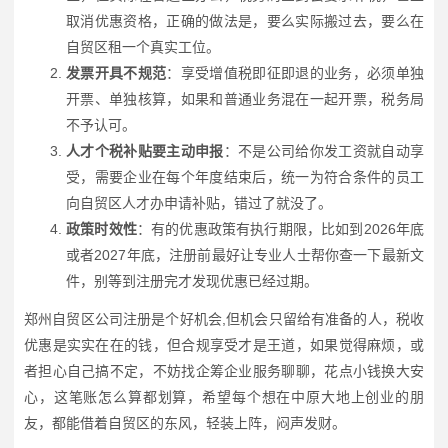
取消优惠资格，正确的做法是，要么实际搬过去，要么在
自贸区租一个真实工位。
发票开具不规范
：享受增值税即征即退的业务，必须单独
开票、单独核算，如果和普通业务混在一起开票，税务局
不予认可。
人才个税补贴要主动申报
：不是公司给你发工资就自动享
受，需要企业在每个年度结束后，统一为符合条件的员工
向自贸区人才办申请补贴，错过了就没了。
政策时效性
：有的优惠政策有执行期限，比如到2026年底
或者2027年底，注册前最好让专业人士帮你查一下最新文
件，别等到注册完才发现优惠已经过期。
郑州自贸区公司注册是个好机会,但机会只留给有准备的人，税收
优惠是实实在在的钱，但合规享受才是王道，如果觉得麻烦，或
者担心自己搞不定，不妨找企筹企业服务聊聊，花点小钱换大安
心，这笔账怎么算都划算，希望每个想在中原大地上创业的朋
友，都能借着自贸区的东风，轻装上阵，闷声发财。