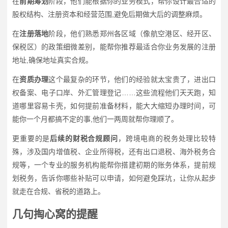
在
前期筹划
阶段，他们能根据你的业务模式，帮你设计最合适的
股权结构、注册资本和经营范围,避免后期做大后的调整麻烦。
在
注册落地
阶段，他们熟悉郑州各区域（像航空港区、经开区、
保税区）的政策细微差别，能帮你推荐最适合你业务发展的注册
地址,确保地址真实合规。
在
资质办理
这个最复杂的环节，他们的经验就太宝贵了，进出口
权备案、电子口岸、外汇管理登记……这些流程他们天天跑，知
道哪里容易卡壳，如何提前准备材料，能大大缩短办理时间，可
能你一个月都搞不定的事,他们一两周就帮你理顺了。
更重要的是
后续的财税合规顾问
，跨境电商的税务处理比较特
殊，涉及国内增值税、企业所得税，还有出口退税、海外税务合
规等，一个专业的服务机构能帮你搭建初期的账务体系，提前规
划税务，告诉你哪些补贴可以申请，如何避免踩坑，让你从起步
就走在合规、省税的道路上。
几句掏心窝的提醒