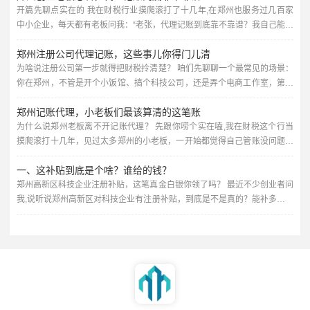
公司到底该看什么、避什么坑，不讲虚的，全是实战经验。 很多老板以为代
开篇先聊点实在的 我在财税行业摸爬滚打了十几年,在郑州也服务过几百家
理记账就是“每个月有人帮你报个税、做个账”，价格越低越好，错...
中小企业，每天都有老板问我：“老张，代理记账到底靠不靠谱？我自己能不
能省了这笔钱？”说实话，问这个问题的老板，十个有八个最后都老老实实找
郑州注册公司代理记账，这些事儿你得门儿清
了代账公司，为啥？因为踩过的坑太深了。 今天我就掰开揉碎给你讲讲,郑
州做代理记账的门道，咱们不讲那些云里雾里的专业术语，全是大白话，保
为啥说注册公司第一步就得把财税拎清楚？ 咱们先聊聊一个最常见的场景：
你在郑州，不管是开个小饭馆、搞个科技公司，还是弄个电商工作室，第一
证你听完心里有数。 代理记账到底在干啥？别想得太玄乎...
步肯定是去工商局注册个营业执照，这事儿看着简单，但后续的财税问题，
郑州记账代理，小老板们最该算清的这笔账
才是真正考验人的地方，很多老板一开始觉得，注册嘛，找个代办花个几百
块钱，营业执照拿到手就完事了，可等到税务登记、银行开户、记账报税这
为什么说郑州老板离不开记账代理？ 先跟你唠个实在嗑,我在财税这个行当
些事儿堆过来，才发现自己两眼一抹黑。 我跟你说,作为干了十几年财...
摸爬滚打十几年，见过太多郑州的小老板，一开始都觉得自己管账没问题，
夫妻店嘛，进货卖货，流水记在本子上，月底一加一减，好像也不难，可一
一、这补贴到底是个啥？谁给的钱？
旦生意做大了，麻烦就跟着来了——税务局要申报、发票要管理、社保要核
对、年终汇算清缴要算……这些活，真不是随便翻翻会计书就能干好的。 我
郑州高新区科技企业注册补贴，这笔真金白银你领了吗？ 最近不少创业者问
给你举个例子,前两年有个做餐饮的客户，在郑州开了三家店，一直让...
我,说听说郑州高新区对科技企业有注册补贴，到底是不是真的？能补多少？
怎么才能拿到？作为一名在财税行当里摸爬滚打十几年的老会计，我可以负
责任地告诉你：这补贴是真的，而且政策还挺实在，很多人因为不了解门
道，要么错过了申报时间，要么材料准备不齐全，白白浪费了机会，今天我
就把这事儿掰开了揉碎了给你讲清楚，顺便聊聊怎么借助专业机构——比
如...