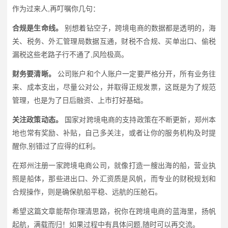
作为过来人,再叮嘱你几句：
合规是生命线。
别想着钻空子，跨境电商的数据都是透明的，海
关、税务、外汇管理局数据互通，财税不合规、买单出口、偷税
漏税这些老路子行不通了,风险极高。
财务要清晰。
公司账户和个人账户一定要严格分开，所有业务往
来、成本支出，尽量公对公，并取得正规发票，这既是为了规范
管理，也是为了日后融资、上市打好基础。
关注政策动态。
国家对跨境电商的支持政策在不断更新，郑州本
地也常有奖励、补贴，自己多关注，或者让你的服务机构及时提
醒你,别错过了应得的红利。
在郑州注册一家跨境电商公司，就像打造一艘出海的船，营业执
照是船体，那些进出口、外汇资质是风帆，而专业的财税规划和
合规操作，则是确保航船平稳、远航的压舱石。
希望这篇文章能帮你理清思路，祝你在跨境电商的蓝海里，扬帆
起航，满载而归！如果过程中有具体问题,随时可以再交流。