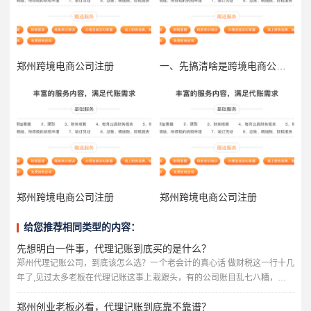
郑州跨境电商公司注册
一、先搞清啥是跨境电商公司，别急着跳坑
郑州跨境电商公司注册
郑州跨境电商公司注册
给您推荐相同类型的内容：
先想明白一件事，代理记账到底买的是什么？
郑州代理记账公司，到底该怎么选？一个老会计的真心话 做财税这一行十几
年了,见过太多老板在代理记账这事上栽跟头，有的公司账目乱七八糟，报税
报错被罚款；有的花了冤枉钱，服务却跟不上；还有的甚至被不靠谱的代理
郑州创业老板必看，代理记账到底靠不靠谱？
公司坑得差点关门，今天我就用大白话，跟郑州的老板们聊聊，选代理记账