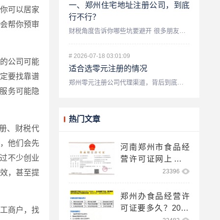
一、郑州住宅地址注册公司，到底
你可以居家
行不行？
会帮你预审
财税角度告诉你哪些坑要避开 很多朋友创业初期，最头疼的就是...
#
2026-07-18 03:01:09
你的公司可能
适合选零元注册的情况
定要找靠谱
郑州零元注册公司代理渠道，背后到底藏着什么门道？ 先别急着...
服务可能隐
热门文章
册、财税代
，他们会先
河南郑州市食品经
过不少创业
营许可证网上申请
登录入口！
23396
效，甚至提
郑州办食品经营许
可证要多久？2025
体工商户，找
网上注册步骤！