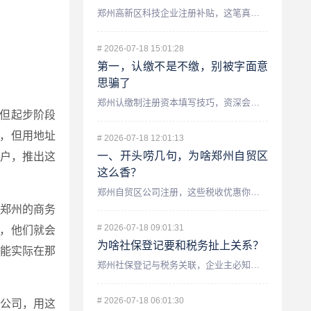
郑州高新区科技企业注册补贴，这笔真金白银你领了吗？ 最近不...
#
2026-07-18 15:01:28
第一，认缴不是不缴，别被字面意
思骗了
郑州认缴制注册资本填写技巧，资深会计师手把手教你避坑 咱们...
但起步阶段
，但用地址
#
2026-07-18 12:01:13
一、开头唠几句，为啥郑州自贸区
户，推出这
这么香？
郑州自贸区公司注册，这些税收优惠你知道吗？——资深会计师为你...
和郑州的商务
#
2026-07-18 09:01:31
件，他们就会
为啥社保登记要和税务扯上关系？
能实际在那
郑州社保登记与税务关联，企业主必知的财税要点 很多在郑州开...
#
2026-07-18 06:01:30
册公司，用这