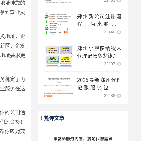
22483
地址挂靠的
拿到营业执
郑州新公司注册流
程，原来那么简
单！
22440
或换地址，企
新区，企筹
郑州小规模纳税人
地址要求更
代理记账多少钱？
22397
业务稳定了再
2025最新郑州代理
记账服务包含哪
业服务在这
些？
22188
。
你的公司信
热评文章
们还会签订
帮你应对变