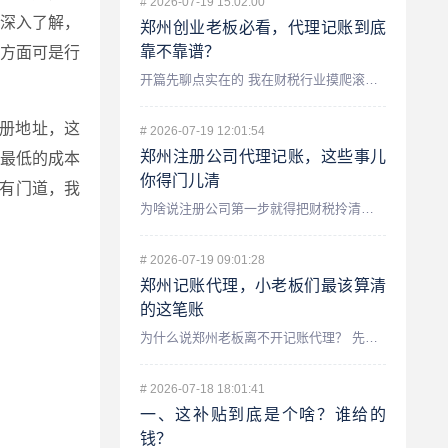
#
2026-07-19 15:02:00
深入了解，
郑州创业老板必看，代理记账到底
靠不靠谱？
方面可是行
开篇先聊点实在的 我在财税行业摸爬滚打了十几年,在郑州也服...
册地址，这
#
2026-07-19 12:01:54
郑州注册公司代理记账，这些事儿
最低的成本
你得门儿清
有门道，我
为啥说注册公司第一步就得把财税拎清楚？ 咱们先聊聊一个最常...
#
2026-07-19 09:01:28
郑州记账代理，小老板们最该算清
的这笔账
为什么说郑州老板离不开记账代理？ 先跟你唠个实在嗑,我在财...
#
2026-07-18 18:01:41
一、这补贴到底是个啥？谁给的
钱？