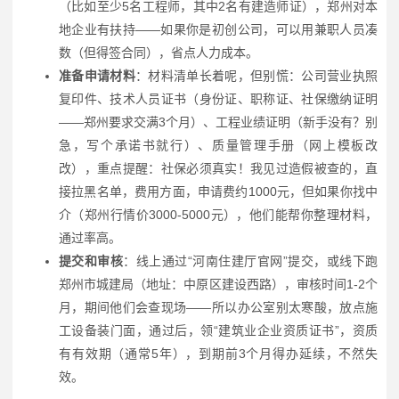
（比如至少5名工程师，其中2名有建造师证），郑州对本
地企业有扶持——如果你是初创公司，可以用兼职人员凑
数（但得签合同），省点人力成本。
准备申请材料
：材料清单长着呢，但别慌：公司营业执照
复印件、技术人员证书（身份证、职称证、社保缴纳证明
——郑州要求交满3个月）、工程业绩证明（新手没有？别
急，写个承诺书就行）、质量管理手册（网上模板改
改），重点提醒：社保必须真实！我见过造假被查的，直
接拉黑名单，费用方面，申请费约1000元，但如果你找中
介（郑州行情价3000-5000元），他们能帮你整理材料，
通过率高。
提交和审核
：线上通过“河南住建厅官网”提交，或线下跑
郑州市城建局（地址：中原区建设西路），审核时间1-2个
月，期间他们会查现场——所以办公室别太寒酸，放点施
工设备装门面，通过后，领“建筑业企业资质证书”，资质
有有效期（通常5年），到期前3个月得办延续，不然失
效。