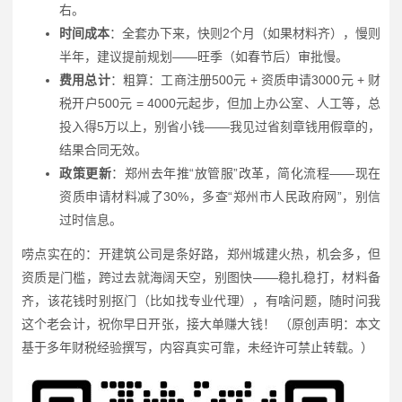
右。
时间成本
：全套办下来，快则2个月（如果材料齐），慢则
半年，建议提前规划——旺季（如春节后）审批慢。
费用总计
：粗算：工商注册500元 + 资质申请3000元 + 财
税开户500元 = 4000元起步，但加上办公室、人工等，总
投入得5万以上，别省小钱——我见过省刻章钱用假章的，
结果合同无效。
政策更新
：郑州去年推“放管服”改革，简化流程——现在
资质申请材料减了30%，多查“郑州市人民政府网”，别信
过时信息。
唠点实在的：开建筑公司是条好路，郑州城建火热，机会多，但
资质是门槛，跨过去就海阔天空，别图快——稳扎稳打，材料备
齐，该花钱时别抠门（比如找专业代理），有啥问题，随时问我
这个老会计，祝你早日开张，接大单赚大钱！ （原创声明：本文
基于多年财税经验撰写，内容真实可靠，未经许可禁止转载。）