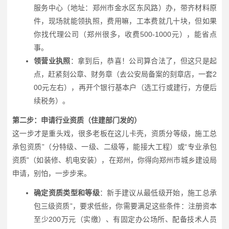
服务中心（地址：郑州市金水区东风路）办，带齐材料原
件，现场就能领执照，费用嘛，工本费就几十块，但如果
你找代理公司（郑州很多，收费500-1000元），能省点
事。
领营业执照
：拿到后，恭喜！公司算合法了，但这只是起
点，赶紧刻公章、财务章（去公安局备案的刻章店，一套2
00元左右），再开个银行基本户（选工行或建行，方便后
续税务）。
第二步：申请行业资质（住建部门发的）
这一步才是重头戏，很多老板在这儿卡壳，资质分等级，施工总
承包资质”（分特级、一级、二级等，能接大工程）或“专业承包
资质”（如装修、机电安装），在郑州，你得向郑州市城乡建设局
申请，别怕，一步步来。
确定资质类型和等级
：新手建议从最低级开始，施工总承
包三级资质”，要求低些，你需要满足这些条件：注册资本
至少200万元（实缴）、有固定办公场所、配备技术人员