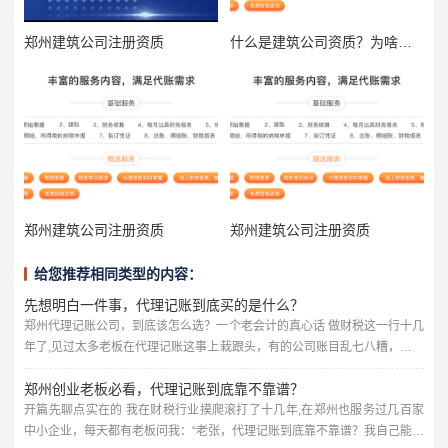
郑州建筑公司注册资质
什么是建筑公司资质？为啥它这么重要？
郑州建筑公司注册资质
郑州建筑公司注册资质
给您推荐相同类型的内容：
先想明白一件事，代理记账到底买的是什么？
郑州代理记账公司，到底该怎么选？一个老会计的真心话 做财税这一行十几
年了,见过太多老板在代理记账这事上栽跟头，有的公司账目乱七八糟，报税
报错被罚款；有的花了冤枉钱，服务却跟不上；还有的甚至被不靠谱的代理
郑州创业老板必看，代理记账到底靠不靠谱？
公司坑得差点关门，今天我就用大白话，跟郑州的老板们聊聊，选代理记账
公司到底该看什么、避什么坑，不讲虚的，全是实战经验。 很多老板以为代
开篇先聊点实在的 我在财税行业摸爬滚打了十几年,在郑州也服务过几百家
理记账就是“每个月有人帮你报个税、做个账”，价格越低越好，错...
中小企业，每天都有老板问我：“老张，代理记账到底靠不靠谱？我自己能不