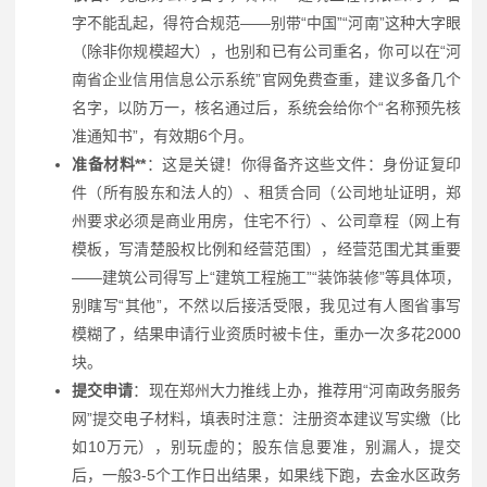
字不能乱起，得符合规范——别带“中国”“河南”这种大字眼
（除非你规模超大），也别和已有公司重名，你可以在“河
南省企业信用信息公示系统”官网免费查重，建议多备几个
名字，以防万一，核名通过后，系统会给你个“名称预先核
准通知书”，有效期6个月。
准备材料**
：这是关键！你得备齐这些文件：身份证复印
件（所有股东和法人的）、租赁合同（公司地址证明，郑
州要求必须是商业用房，住宅不行）、公司章程（网上有
模板，写清楚股权比例和经营范围），经营范围尤其重要
——建筑公司得写上“建筑工程施工”“装饰装修”等具体项，
别瞎写“其他”，不然以后接活受限，我见过有人图省事写
模糊了，结果申请行业资质时被卡住，重办一次多花2000
块。
提交申请
：现在郑州大力推线上办，推荐用“河南政务服务
网”提交电子材料，填表时注意：注册资本建议写实缴（比
如10万元），别玩虚的；股东信息要准，别漏人，提交
后，一般3-5个工作日出结果，如果线下跑，去金水区政务