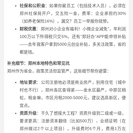
社保和公积金
：如果你雇员工（包括技术人员），必须在
郑州社保局开户，交五险一金，费率：企业承担约30%
（如养老保险16%），漏交？员工一举报你就惨。
财税优惠
：郑州对小企业有福利！小微企业减免”，年利润
100万以下所得税只交5%，还有“郑好办”APP能申领补贴
——去年我客户拿到5000元创业补贴，多关注政策，省的
都是钱。
补充细节：郑州本地特色和常见坑
郑州作为省会，政策灵活但监管严，这些细节帮你避雷：
地址要求
：公司注册地必须是商业房产，别用住宅（城中
村也不行），郑州各区查得紧——金水区最严，中原区稍
松，租金嘛，市区月租2000-5000元，建议选高新区，便
宜点。
资质升级
：干久了想接大工程？资质升级到二级或一级，
要求更高：注册资本翻倍（比如500万）、业绩证明（在
郑州做过2个以上项目），升级费时6个月，费用1万左