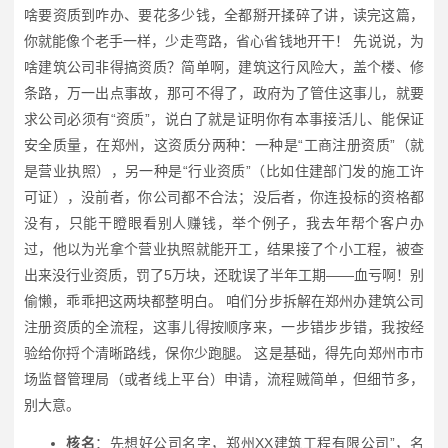
啥要资质到咋办、要花多少钱，全都掰开揉碎了讲，读完这篇，
你就能像个老手一样，少走弯路，省心省钱地开干！ 先说说，为
啥建筑公司非得搞资质？简单啊，建筑这行风险大，盖个楼、修
条路，万一出点事故，那可不得了，政府为了管住这事儿，就要
求公司必须有“资质”，说白了就是证明你有本事接活儿、能保证
安全质量，在郑州，这资质分两种：一种是“工商注册资质”（就
是营业执照），另一种是“行业资质”（比如住建部门发的施工许
可证），没前者，你公司都不合法；没后者，你连投标的资格都
没有，只能干瞪眼看别人赚钱，举个例子，我去年帮个客户办
过，他以为光拿个营业执照就能开工，结果接了个小工程，被查
出来没行业资质，罚了5万块，还耽误了半年工期——血亏啊！别
偷懒，乖乖把这两块都整明白。 咱们分步拆解在郑州办建筑公司
注册资质的全流程，这事儿得按顺序来，一步错步步错，我按经
验给你捋个清晰路线，保你少跑腿。 这是基础，得先向郑州市市
场监督管理局（或者线上平台）申请，流程贼简单，但细节多，
别大意。
核名
：先想好公司名字，郑州XX建筑工程有限公司”，名