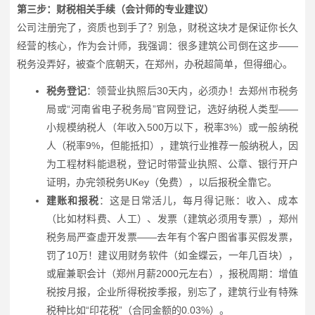
第三步：财税相关手续（会计师的专业建议）
公司注册完了，资质也到手了？别急，财税这块才是保证你长久
经营的核心，作为会计师，我强调：很多建筑公司倒在这步——
税务没弄好，被查个底朝天，在郑州，办税超简单，但得细心。
税务登记
：领营业执照后30天内，必须办！去郑州市税务
局或“河南省电子税务局”官网登记，选好纳税人类型——
小规模纳税人（年收入500万以下，税率3%）或一般纳税
人（税率9%，但能抵扣），建筑行业推荐一般纳税人，因
为工程材料能退税，登记时带营业执照、公章、银行开户
证明，办完领税务UKey（免费），以后报税全靠它。
建账和报税
：这是日常活儿，每月得记账：收入、成本
（比如材料费、人工）、发票（建筑必须用专票），郑州
税务局严查虚开发票——去年有个客户图省事买假发票，
罚了10万！建议用财务软件（如金蝶云，一年几百块），
或雇兼职会计（郑州月薪2000元左右），报税周期：增值
税按月报，企业所得税按季报，别忘了，建筑行业有特殊
税种比如“印花税”（合同金额的0.03%）。