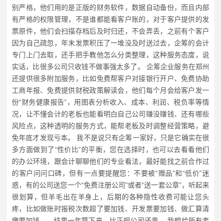
别严格，他们用的是正版的财务软件，数据自动备份，而且内部
有严格的权限管理，不是谁都能看客户账的，对于客户提供的发
票原件，他们会扫描存档后及时归还，不会弄丢，之前有个客户
因为自己疏忽，年末发票积压了一堆没及时送过去，企筹的会计
专门上门去取，还手把手教他怎么分类整理，这种服务态度，说
实话，比很多公司只收钱不做事强太多了。 企筹企业服务在郑州
还提供很多附加服务，比如免费帮客户对接银行开户、免费协助
工商年报、免费提供财税政策解读会，他们每个月会给客户发一
份“财务健康报告”，用图表分析收入、成本、利润、税负率等情
况，让不懂会计的老板也能看明白自己公司赚没赚钱、还有哪些
风险点，这种透明的服务方式，能帮老板及时调整经营策略，避
免年底才发现亏本。 我不是说只有企筹一家好，只是它确实在很
多方面做到了“性价比”的平衡，您在选择时，也可以去看看他们
的办公环境，跟会计聊聊他们的专业看法，最好能找之前合作过
的客户问问口碑，但有一点要提醒您：不要被“赠品”和“低价”迷
惑，有的公司送您一个“免费注册公司”或者“送一套公章”，听起来
很划算，但羊毛出在羊身上，后期的各种隐性收费可能让您头
疼，比如做账时报税次数超了要加钱、开发票要加钱、做汇算清
缴要加钱……结果一年算下来，比正规公司还贵。 我想给所有老