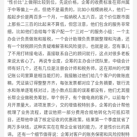
“性价比”上做得比较到位，先说价格，企筹的收费标准在郑州属
于中等偏上一点，但绝不是最贵的，比如小规模纳税人，他们一
般起步价是两百多一个月，一般纳税人五六百，这个价位跟市面
上那些二三百的比起来不算低，但您注意，他们包含的服务非常
细，比如他们会给每个客户配一个“三对一”的服务小组：一个主
办会计负责做账和报税，一个会计助理负责票据整理和沟通，还
有一个财税顾问负责疑难解答和风险提示，也就是说，您有事儿
了不用打转接电话，直接联系自己的顾问就行，这点对很多老板
来说太省心了。 再说专业度，企筹的主办会计团队里，中级会计
师有好几个，还有几位是注册会计师和税务师，这在郑州的代理
记账公司里算是相当能打的，我接触过他们给几个客户的做账底
稿，凭证装订得整整齐齐，每张发票都对应了业务摘要，银行流
水和账单逐笔核对过，连小数点后面的误差都没有，他们尤其擅
长帮企业做税务筹划，举个例子，有个做电商的客户，以前每个
月开票量大，进项发票少，交的增值税特别多，企筹的会计帮他
梳理了业务流程，建议他把一部分费用合规地转化为可抵扣项
目，还帮他申请了核定征收的优惠政策，结果第一个季度就省了
两万多块钱，这种实实在在帮企业省钱的能力，才是性价比的真
谛。 还有一个细节值得说：企筹对客户的账务保密和风险控制特