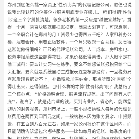
郑州到底怎么挑一家真正“性价比高”的代理记账公司，顺便也说
说我比较认可的企筹企业服务到底专业在哪儿。 咱们得把“性价
比”这三个字掰扯清楚，很多老板的第一反应是“越便宜越好”，觉
得一个月一两百块钱就能把账搞定，简直太划算了，可您想啊，
一个全职会计在郑州的月工资最少也得四五千吧？人家租着办公
楼、雇着会计、用着正版软件，一个月只收您一百块钱，您觉得
这账能做得细吗？正经的代理记账公司，人工成本、房租水电、
税务申报系统这些都得花钱，如果价格低得离谱，那大概率是在
偷工减料：要么让实习生在练手，要么不给您做账报税只给个口
头汇报，要么就是系统自动生成报表连复核都没有，一旦税务局
查账发现数据对不上，补缴税款加滞纳金，那点所谓的“省钱”全
得吐出来，还得倒贴。 那什么样的才算“性价比高”呢？我总结了
三个核心点：**价格透明合理、服务流程规范、出了问题有人兜
底**，说白了，就是花合适的钱，买到专业的、省心的、能帮您
避坑的财务服务，郑州市场上，一般小规模纳税人每月的代理记
账费用在两百到四百元之间，一般纳税人因为账务复杂、申报频
繁，在五百到八百元左右，如果一家公司报价在这个区间内，而
且能明确告诉您包含哪些服务——比如每月的记账、每季度的申
报、年终的汇算清缴、做报表、打印凭证、跟您沟通财务状况等