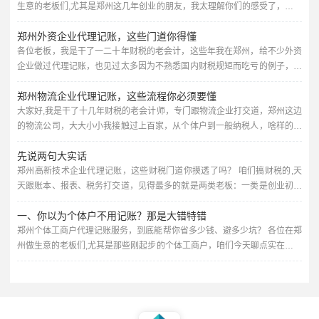
生意的老板们,尤其是郑州这几年创业的朋友，我太理解你们的感受了，公司
刚成立，业务刚起步，每一分钱都要花在刀刃上，一听到“代理记账”这四个
郑州外资企业代理记账，这些门道你得懂
字，第一反应就是：“不就是记个账报个税嘛，我自己上心点，或者让家里亲
戚帮忙弄弄，能省点是点。” 可是，等真到了月底、季度末、年底，你就会
各位老板，我是干了一二十年财税的老会计，这些年我在郑州，给不少外资
发现，这事儿真没那么简单。 每个月要整理一堆发票、收据，...
企业做过代理记账，也见过太多因为不熟悉国内财税规矩而吃亏的例子，今
天咱就敞开聊聊，郑州的外资企业为啥需要代理记账，这里头到底有哪些坑,
郑州物流企业代理记账，这些流程你必须要懂
又该怎么选靠谱的服务。 先说说郑州现在的外资企业，你想想，郑州是中部
崛起的核心城市，又是“一带一路”的重要节点，这两年引进了不少制造业、
大家好,我是干了十几年财税的老会计师，专门跟物流企业打交道，郑州这边
物流、商贸类的外资公司，很多外企老板以前在海外自己做账，觉得无...
的物流公司，大大小小我接触过上百家，从个体户到一般纳税人，啥样的都
有，很多老板一上来就问：“记账到底咋弄？能不能省点钱？税务局查账咋
先说两句大实话
办？”今天我就把物流企业代理记账的全流程，掰开揉碎了跟你讲一遍，你听
完就知道，找对专业的服务商，能省多少心。 第一步：接单前的摸底，摸清
郑州高新技术企业代理记账，这些财税门道你摸透了吗？ 咱们搞财税的,天
你家底儿 我们接一家物流公司之前,不会上来就开干，先得把企业...
天跟账本、报表、税务打交道，见得最多的就是两类老板：一类是创业初期
啥都不懂，硬着头皮自己乱记两笔；另一类是业务跑得飞起，财务却一团乱
一、你以为个体户不用记账？那是大错特错
麻，等到税务局打电话来了才发现不对劲，今天咱们重点聊一聊郑州这边高
新技术企业的代理记账——这个行业听着高大上，但实际做起来，财税方面
郑州个体工商户代理记账服务，到底能帮你省多少钱、避多少坑？ 各位在郑
的坑一个比一个深，你如果正好是高新企业的老板或者财务负责人，我劝
州做生意的老板们,尤其是那些刚起步的个体工商户，咱们今天聊点实在的，
你...
你一个人开店、摆摊、接项目，每天跑东跑西忙得脚不沾地，还得抽空琢磨
报税、记账、开发票这些事儿——说实话，是不是一看到“税务局”三个字就
脑壳疼？更别提每年工商年报、汇算清缴，一不小心逾期了，罚款几百上
千，还影响信用，我干了十几年财税，见过太多个体户老板因为不懂账务...