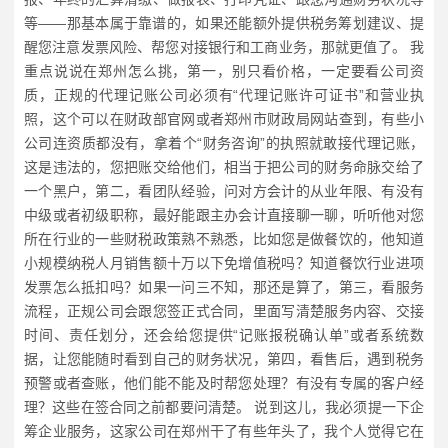
等——那基本属于靠谱的，如果还能额外提供税务筹划建议、提
醒您注意发票风险、帮您对接银行和工商业务，那就更值了。 我
重点说说在郑州怎么挑，第一，别只看价格，一定要看公司资
质，正规的代理记账公司必须有“代理记账许可证书”和营业执
照，这个可以在财政部官网或者郑州市财政局网站查到，有些小
公司连资质都没有，拿着个“财务咨询”的执照就敢接代理记账，
这是违法的，您把账交给他们，相当于把公司的财务命脉交给了
一个黑户，第二，看团队经验，问对方会计的从业年限、有没有
中级或者初级职称，最好能跟主办会计直接聊一聊，听听他对您
所在行业的一些财税政策熟不熟悉，比如您是做餐饮的，他知道
小规模纳税人月销售额十万以下免增值税吗？知道餐饮行业进项
发票怎么抵扣吗？如果一问三不知，那还是算了，第三，看服务
流程，正规公司会跟您签正式合同，里面写清楚服务内容、交接
时间、责任划分，还会给您提供“记账报税确认单”或者系统数
据，让您能随时看到自己的财务状况，第四，看售后，遇到税务
预警或者查账，他们能不能及时帮您处理？有没有专属的客户经
理？这些在签合同之前都要问清楚。 说到这儿，我必须提一下企
筹企业服务，这家公司在郑州干了有些年头了，我个人觉得它在