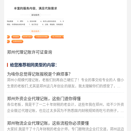
郑州代理记账许可证查询
给您推荐相同类型的内容：
为啥你总觉得记账报税是个麻烦事？
郑州小规模代理记账，老板们别再自己硬扛了！专业的事交给专业的人 做小
生意的老板们,尤其是郑州这几年创业的朋友，我太理解你们的感受了，公司
刚成立，业务刚起步，每一分钱都要花在刀刃上，一听到“代理记账”这四个
郑州外资企业代理记账，这些门道你得懂
字，第一反应就是：“不就是记个账报个税嘛，我自己上心点，或者让家里亲
戚帮忙弄弄，能省点是点。” 可是，等真到了月底、季度末、年底，你就会
各位老板，我是干了一二十年财税的老会计，这些年我在郑州，给不少外资
发现，这事儿真没那么简单。 每个月要整理一堆发票、收据，...
企业做过代理记账，也见过太多因为不熟悉国内财税规矩而吃亏的例子，今
天咱就敞开聊聊，郑州的外资企业为啥需要代理记账，这里头到底有哪些坑,
郑州物流企业代理记账，这些流程你必须要懂
又该怎么选靠谱的服务。 先说说郑州现在的外资企业，你想想，郑州是中部
崛起的核心城市，又是“一带一路”的重要节点，这两年引进了不少制造业、
大家好,我是干了十几年财税的老会计师，专门跟物流企业打交道，郑州这边