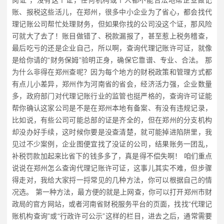
岗证”，没有这个证，任何机构或个人都不能合法地帮企业做记
账、报税这些活儿，在郑州，很多中小企业为了省心，都会找代
理记账公司帮忙处理财务，但如果你找的公司没这个证，那风险
可就大了去了！账目做错了、税款漏报了，甚至惹上税务稽查，
最后吃亏的还是企业自己，所以啊，查询代理记账许可证，就像
是给你请的“财务保姆”验明正身，确保它靠谱、专业、合法。 那
为什么非得在郑州查呢？因为每个地方的财税政策和管理方式都
有点儿小差异，郑州作为河南省的省会，经济活力强，企业数量
多，政府部门对代理记账行业的监管也挺严格的，查询许可证能
帮你确认这家公司是不是在郑州本地有备案、有没有违规记录，
比如说，有些公司可能总部的证是齐全的，但在郑州的分支机构
却没办好手续，这时候你要是没查清楚，就可能掉进陷阱里，我
见过不少案例，企业图便宜找了没证的公司，结果账务一团乱，
补税罚款加起来比省下的钱多多了，真是得不偿失啊！ 咱们重点
说说在郑州怎么查询代理记账许可证，这事儿其实不难，但步骤
得走对，我给大家捋一捋常见的几种方法，你可以根据自己的情
况选。 第一种方法，最方便的就是上网查，你可以打开郑州市财
政局的官方网站，或者河南省财税服务平台的页面，找找“代理记
账机构查询”或“行政许可公示”这样的栏目，进去之后，通常需要